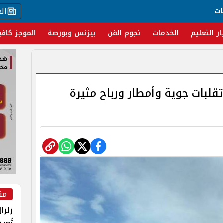
ال
ات
ار التعليم
الخدمات
نجوم الفن
بيزنس وبورصة
الموجز كافي
تقلبات جوية وأمطار ورياح مثيرة
مق
زلزا
تُعي