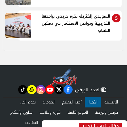
السويدي إلكتريك تكرم خريجي برامجها
5
التدريبية وتواصل الاستثمار في تمكين
الشباب
العدد الورقي
tiktok
snapchat
instagram
youtube
twitter
facebook
newspaper
الرئيسية
الأخبار
أخبار التعليم
الخدمات
نجوم الفن
بيزنس وبورصة
الموجز كافية
كورة وملاعب
فتاوى وأحكام
صحة وجمال
عرب وعالم
حوادث ومحاكم
المقالات
مقال رئيس التحرير