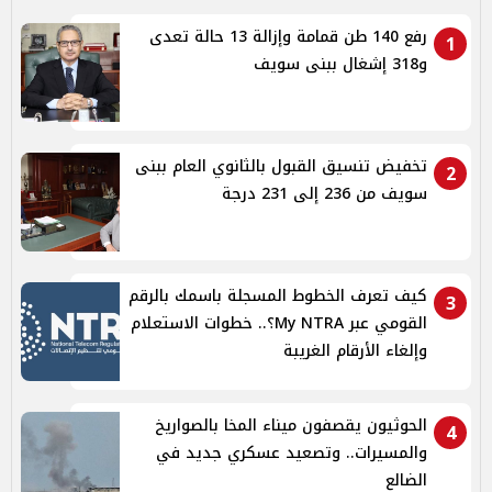
رفع 140 طن قمامة وإزالة 13 حالة تعدى
1
و318 إشغال ببنى سويف
تخفيض تنسيق القبول بالثانوي العام ببنى
2
سويف من 236 إلى 231 درجة
كيف تعرف الخطوط المسجلة باسمك بالرقم
3
القومي عبر My NTRA؟.. خطوات الاستعلام
وإلغاء الأرقام الغريبة
الحوثيون يقصفون ميناء المخا بالصواريخ
4
والمسيرات.. وتصعيد عسكري جديد في
الضالع