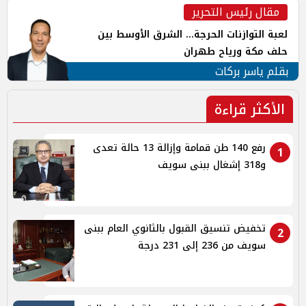
مقال رئيس التحرير
لعبة التوازنات الحرجة... الشرق الأوسط بين
حلف مكة ورياح طهران
بقلم ياسر بركات
الأكثر قراءة
رفع 140 طن قمامة وإزالة 13 حالة تعدى
1
و318 إشغال ببنى سويف
تخفيض تنسيق القبول بالثانوي العام ببنى
2
سويف من 236 إلى 231 درجة