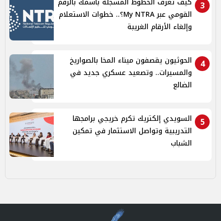
كيف تعرف الخطوط المسجلة باسمك بالرقم
3
القومي عبر My NTRA؟.. خطوات الاستعلام
وإلغاء الأرقام الغريبة
الحوثيون يقصفون ميناء المخا بالصواريخ
4
والمسيرات.. وتصعيد عسكري جديد في
الضالع
السويدي إلكتريك تكرم خريجي برامجها
5
التدريبية وتواصل الاستثمار في تمكين
الشباب