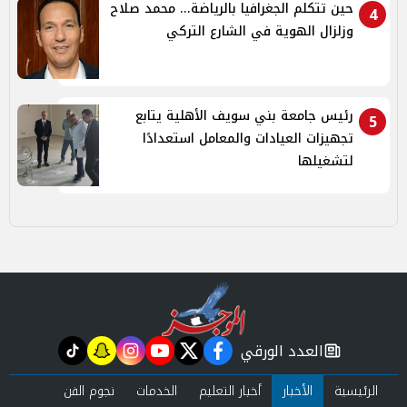
حين تتكلم الجغرافيا بالرياضة... محمد صلاح
4
وزلزال الهوية في الشارع التركي
رئيس جامعة بني سويف الأهلية يتابع
5
تجهيزات العيادات والمعامل استعدادًا
لتشغيلها
العدد الورقي
tiktok
snapchat
instagram
youtube
twitter
facebook
newspaper
الرئيسية
الأخبار
أخبار التعليم
الخدمات
نجوم الفن