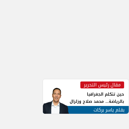
مقال رئيس التحرير
inst
حين تتكلم الجغرافيا
بالرياضة... محمد صلاح وزلزال
الهوية في الشارع التركي
بقلم ياسر بركات