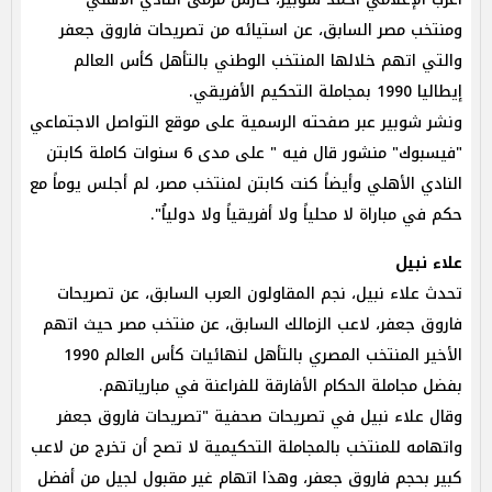
ومنتخب مصر السابق، عن استيائه من تصريحات فاروق جعفر
والتي اتهم خلالها المنتخب الوطني بالتأهل كأس العالم
إيطاليا 1990 بمجاملة التحكيم الأفريقي.
ونشر شوبير عبر صفحته الرسمية على موقع التواصل الاجتماعي
"فيسبوك" منشور قال فيه " على مدى 6 سنوات كاملة كابتن
النادي الأهلي وأيضاً كنت كابتن لمنتخب مصر، لم أجلس يوماً مع
حكم في مباراة لا محلياً ولا أفريقياً ولا دولياُ".
علاء نبيل
تحدث علاء نبيل، نجم المقاولون العرب السابق، عن تصريحات
فاروق جعفر، لاعب الزمالك السابق، عن منتخب مصر حيث اتهم
الأخير المنتخب المصري بالتأهل لنهائيات كأس العالم 1990
بفضل مجاملة الحكام الأفارقة للفراعنة في مبارياتهم.
وقال علاء نبيل في تصريحات صحفية "تصريحات فاروق جعفر
واتهامه للمنتخب بالمجاملة التحكيمية لا تصح أن تخرج من لاعب
كبير بحجم فاروق جعفر، وهذا اتهام غير مقبول لجيل من أفضل