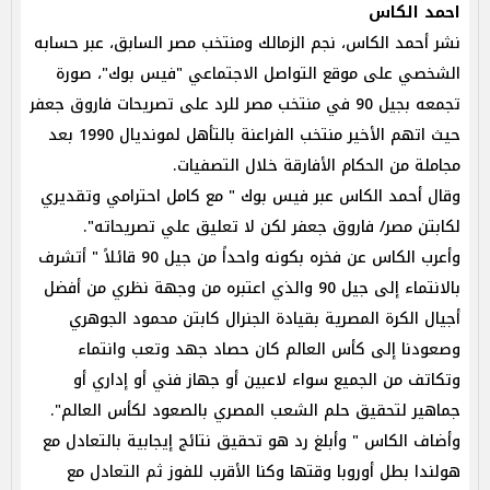
احمد الكاس
نشر أحمد الكاس، نجم الزمالك ومنتخب مصر السابق، عبر حسابه
الشخصي على موقع التواصل الاجتماعي "فيس بوك"، صورة
تجمعه بجيل 90 في منتخب مصر للرد على تصريحات فاروق جعفر
حيث اتهم الأخير منتخب الفراعنة بالتأهل لمونديال 1990 بعد
مجاملة من الحكام الأفارقة خلال التصفيات.
وقال أحمد الكاس عبر فيس بوك " مع كامل احترامي وتقديري
لكابتن مصر/ فاروق جعفر لكن لا تعليق علي تصريحاته".
وأعرب الكاس عن فخره بكونه واحداً من جيل 90 قائلاً " أتشرف
بالانتماء إلى جيل 90 والذي اعتبره من وجهة نظري من أفضل
أجيال الكرة المصرية بقيادة الجنرال كابتن محمود الجوهري
وصعودنا إلى كأس العالم كان حصاد جهد وتعب وانتماء
وتكاتف من الجميع سواء لاعبين أو جهاز فني أو إداري أو
جماهير لتحقيق حلم الشعب المصري بالصعود لكأس العالم".
وأضاف الكاس " وأبلغ رد هو تحقيق نتائج إيجابية بالتعادل مع
هولندا بطل أوروبا وقتها وكنا الأقرب للفوز ثم التعادل مع