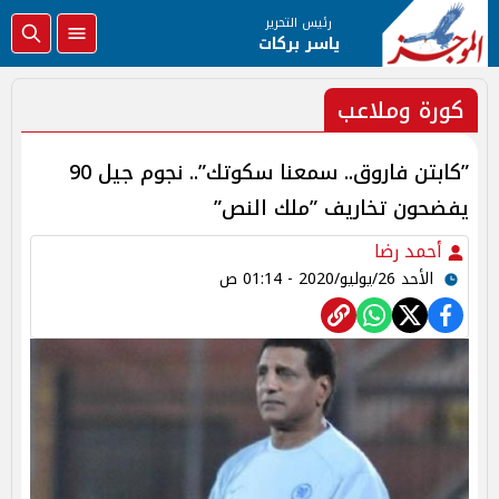
رئيس التحرير
ياسر بركات
كورة وملاعب
”كابتن فاروق.. سمعنا سكوتك”.. نجوم جيل 90
يفضحون تخاريف ”ملك النص”
أحمد رضا
الأحد 26/يوليو/2020 - 01:14 ص