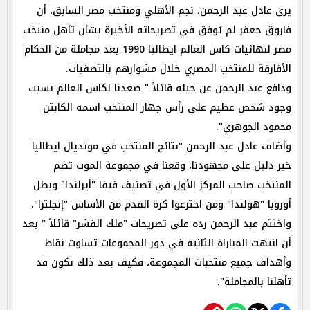
يرى عادل عبد الرحمن، نجم الأهلي ومنتخب مصر السابق، أن
فاروق جعفر لم يُوفق في تصريحاته الأخيرة بشأن تأهل منتخب
مصر لنهائيات كاس العالم ايطاليا 1990 بعد مجاملة من الحكام
الأفارقة للمنتخب المصري خلال مشوارهم بالتصفيات.
ودافع عبد الرحمن عن جيله قائلاً " صعدنا لكاس العالم بسبب
وجود شخص عظيم على رأس جهاز المنتخب اسمه الكابتن
محمود الجوهري".
وأضاف عادل عبد الرحمن "نتائج المنتخب في مونديال ايطاليا
خير دليل على مجهودنا، وقعنا في مجموعة الموت تضم
المنتخب صاحب المركز الأول في تصنيف فيفا "أيرلندا" وبطل
أوروبا "هولندا" ومن اخترعوا كرة القدم من الأساس "إنجلترا".
واختتم عبد الرحمن رده على تصريحات "ملك الفشر" قائلاً " بعد
أن انتهت المباراة الثانية في دور المجموعات تساوت نقاط
وأهداف جميع منتخبات المجموعة، فكيف بعد ذلك نكون قد
تأهلنا بالمجاملة".