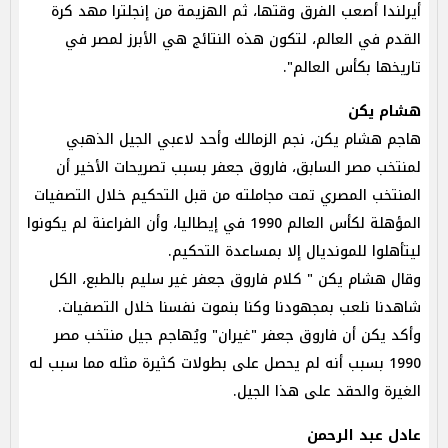
أيرلندا أصعب الفرق وقتها، ثم الهزيمة من إنجلترا مهد كرة
القدم في العالم، لتكون هذه النتائج هي الأبرز لمصر في
تاريخها بكأس العالم".
هشام يكن
هاجم هشام يكن، نجم الزمالك وأحد لاعبي الجيل الذهبي
لمنتخب مصر السابق، فاروق جعفر بسبب تصريحات الأخير أن
المنتخب المصري تمت مجاملته من قبل التحكيم خلال التصفيات
المؤهلة لكأس العالم 1990 في إيطاليا، وأن الفراعنة لم يكونوا
ليتأهلوا للمونديال إلا بمساعدة التحكيم.
وقال هشام يكن " كلام فاروق جعفر غير سليم بالطبع، الكل
شاهدنا نلعب بمجهودنا وكنا بنموت نفسنا خلال التصفيات.
وأكد يكن أن فاروق جعفر "غيران" ويُهاجم جيل منتخب مصر
1990 بسبب أنه لم يحصل على بطولات كثيرة مثله مما سبب له
الغيرة والحقد على هذا الجيل.
عادل عبد الرحمن