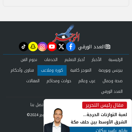
العدد الورقي
tiktok
snapchat
instagram
youtube
twitter
facebook
newspaper
الرئيسية
الأخبار
أخبار التعليم
الخدمات
نجوم الفن
بيزنس وبورصة
الموجز كافية
كورة وملاعب
فتاوى وأحكام
صحة وجمال
عرب وعالم
حوادث ومحاكم
المقالات
العدد الورقي
مقال رئيس التحرير
من نحن
سياسة الخصوصية
اتصل بنا
inst
لعبة التوازنات الحرجة...
©2024 الموجز All Rights Reserved.
الشرق الأوسط بين حلف مكة
Powered by
ورياح طهران
بقلم ياسر بركات