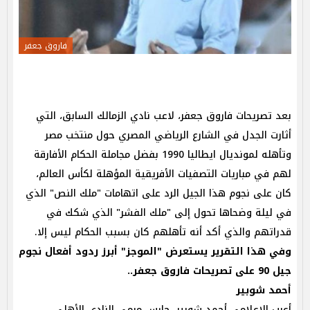
فاروق جعفر
بعد تصريحات فاروق جعفر، لاعب نادي الزمالك السابق، التي
أثارت الجدل في الشارع الرياضي المصري حول منتخب مصر
وتأهله لمونديال ايطاليا 1990 بفضل مجاملة الحكام الأفارقة
لهم في مباريات التصفيات الأفريقية المؤهلة لكأس العالم،
كان على نجوم هذا الجيل الرد على اتهامات "ملك النص" الذي
في ليلة وضحاها تحول إلى "ملك الفشر" الذي شكك في
قدراتهم والذي أكد أنه تأهلهم كان بسبب الحكام ليس إلا.
وفي هذا التقرير يستعرض "الموجز" أبرز ردود أفعال نجوم
جيل 90 على تصريحات فاروق جعفر..
أحمد شوبير
أعرب الإعلامي أحمد شوبير، حارس مرمى النادي الأهلي