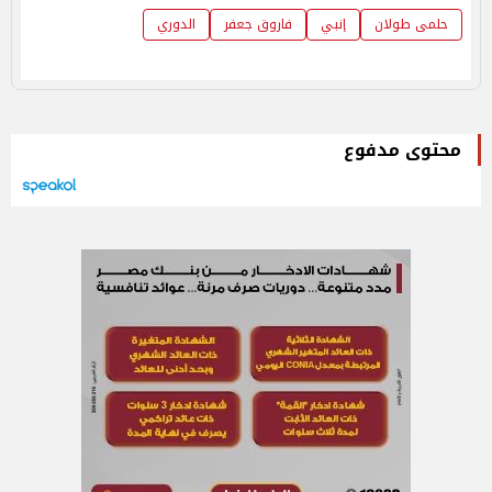
حلمى طولان
إنبي
فاروق جعفر
الدوري
محتوى مدفوع