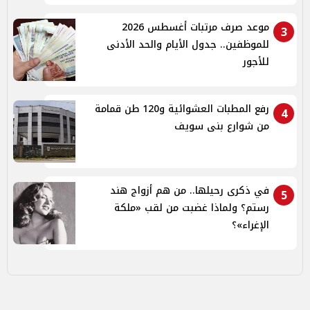
موعد صرف مرتبات أغسطس 2026
3
للموظفين.. جدول الأيام والحد الأدنى
للأجور
رفع المطبات العشوائية و120 طن قمامة
4
من شوارع بنى سويف
في ذكرى رحيلها.. من هم أزواج هند
5
رستم؟ ولماذا غضبت من لقب «ملكة
الإغراء»؟