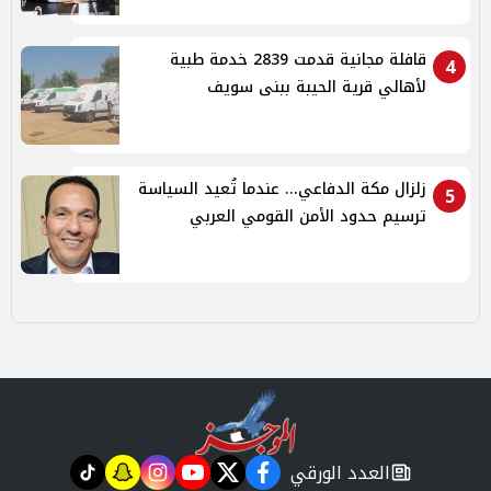
قافلة مجانية قدمت 2839 خدمة طبية
4
لأهالي قرية الحيبة ببنى سويف
زلزال مكة الدفاعي... عندما تُعيد السياسة
5
ترسيم حدود الأمن القومي العربي
العدد الورقي
tiktok
snapchat
instagram
youtube
twitter
facebook
newspaper