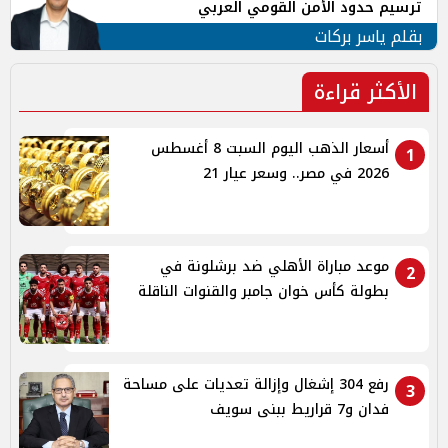
ترسيم حدود الأمن القومي العربي
بقلم ياسر بركات
الأكثر قراءة
أسعار الذهب اليوم السبت 8 أغسطس
1
2026 في مصر.. وسعر عيار 21
موعد مباراة الأهلي ضد برشلونة في
2
بطولة كأس خوان جامبر والقنوات الناقلة
رفع 304 إشغال وإزالة تعديات على مساحة
3
فدان و7 قراريط ببنى سويف