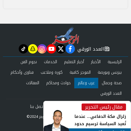
العدد الورقي
tiktok
snapchat
instagram
youtube
twitter
facebook
newspaper
الرئيسية
الأخبار
أخبار التعليم
الخدمات
نجوم الفن
بيزنس وبورصة
الموجز كافية
كورة وملاعب
فتاوى وأحكام
صحة وجمال
عرب وعالم
حوادث ومحاكم
المقالات
العدد الورقي
مقال رئيس التحرير
من نحن
سياسة الخصوصية
اتصل بنا
inst
زلزال مكة الدفاعي... عندما
©2024 الموجز All Rights Reserved.
تُعيد السياسة ترسيم حدود
Powered by