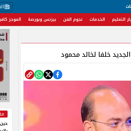
ال
ات
ار التعليم
الخدمات
نجوم الفن
بيزنس وبورصة
الموجز كافي
لجديد خلفا لخالد محمود
مق
حين 
بالر