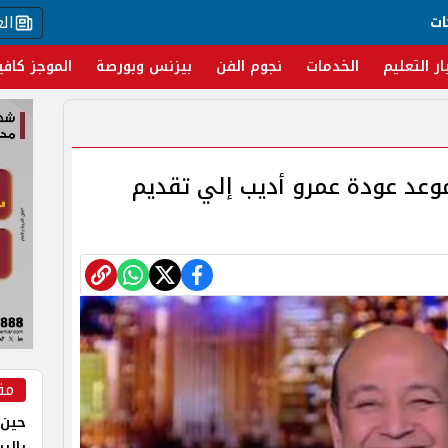
ال
ات
ار التعليم
الخدمات
نجوم الفن
بيزنس وبورصة
الموجز كافي
 موعد عودة عمرو أديب إلي تقديم
مق
حين 
بالر