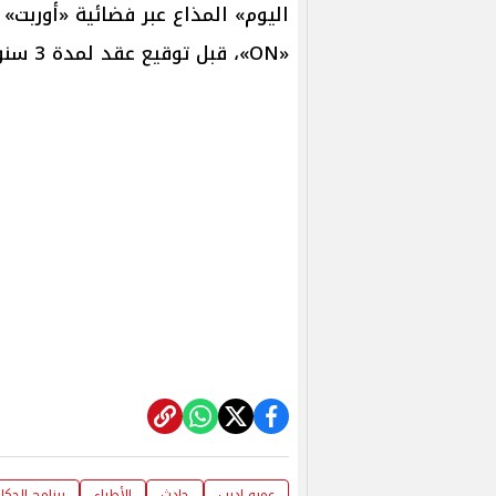
اليوم» المذاع عبر فضائية «أوربت» 
«ON»، قبل توقيع عقد لمدة 3 سنوات في قناة «mbc مصر».
عمرو اديب
حادث
الأطباء
برنامج الحكا