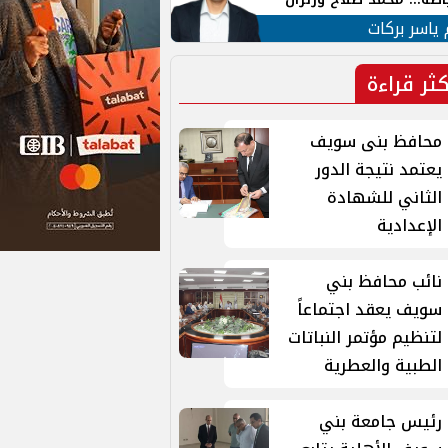
ية في الشارع التركي
 ياسر بركات
كثر قراءة
محافظ بنى سويف
يعتمد نتيجة الدور
الثاني للشهادة
الإعدادية
نائب محافظ بني
سويف يعقد اجتماعاً
لتنظيم مؤتمر النباتات
الطبية والعطرية
رئيس جامعة بني