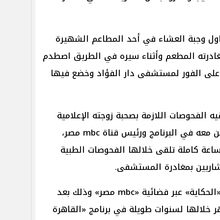
ناول وجبة العشاء في أحد المطاعم الشهيرة
غادرته المطعم وأثناء سيره في الطريق اصطدم
ه على الفور لمستشفى دار الفؤاد وخضع فيها
 الفحوصات اللازمة بصحبة زوجته الإعلامية
لميس الحديدي وزملائه من العاملين معه في البرنامج ورئيس قناة mbc مصر،
عة كاملة تلقى خلالها الفحوصات الطبية
تشاريين بمغادرة المستشفى.
ويقدم الإعلامي عمرو أديب برنامج «الحكاية» عبر فضائية «mbc مصر» وذلك بعد
تجاوزت الـ20 عاما، ظهر خلالها لسنوات طويلة في برنامج «القاهرة