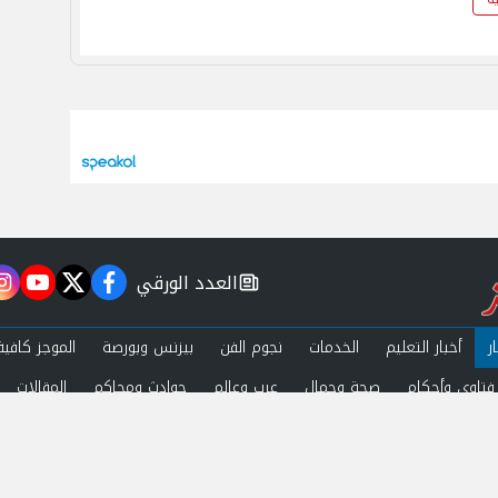
العدد الورقي
m
utube
twitter
facebook
newspaper
ر
أخبار التعليم
الخدمات
نجوم الفن
بيزنس وبورصة
الموجز كافية
فتاوى وأحكام
صحة وجمال
عرب وعالم
حوادث ومحاكم
المقالات
ة الخصوصية
اتصل بنا
 by
Al.