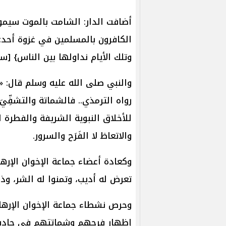
أضافت الدار: الشامت بالموت سيمو
الكافرون بالمسلمين في غزوة أحد
وتلك الأيام نداولها بين الناس} [سورة 
والنبي صلى الله عليه وسلم قال: «ل
رواه الترمذي.. فالشماتة والتشفِّيَ
للأخلاق النبوية الشريفة والفطرة ا
والاتعاظ لا الفَرَح والسرور.
وكعادة أعضاء جماعة الإخوان الإره
تعرض له أديب، وتمنوا له الشر، و
وحرص نشطاء جماعة الإخوان الإرهاب
إظهار فرحهم وشماتتهم في حادث 