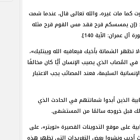
ت كما مات غيره، والله تعالى قال، عندما شمت
: {إن يمسسكم قرح فقد مس القوم قرح مثله
آل عمران: الآية 140].
ا تظهر الشماتة بأخيك فيعافيه الله ويبتليك»،
 في المُصاب الذي يصيب الإنسان أيًّا كان مخالفًا
لإنسانية السليمة، فعند المصائب يجب الاعتبار
ابية الذين أبدوا شماتتهم في الحادث الذي
ذلك قبل خروجه سالمًا من المستشفى.
ية على موقع التدوينات القصيرة «تويتر»، على
أديب ونشروا بعض التغريدات التي تظهر هذه