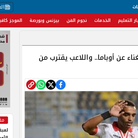
ال
ات
ار التعليم
الخدمات
نجوم الفن
بيزنس وبورصة
الموجز كافي
ناء عن أوباما.. واللاعب يقترب من
مق
لعبة 
الأو