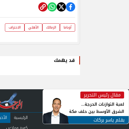
أوباما
الزمالك
الأهلي
الاحتراف
قد يهمك
مقال رئيس التحرير
inst
لعبة التوازنات الحرجة...
الشرق الأوسط بين حلف مكة
الرئيسية
الأخبا
ورياح طهران
بقلم ياسر بركات
كورة وملاعب