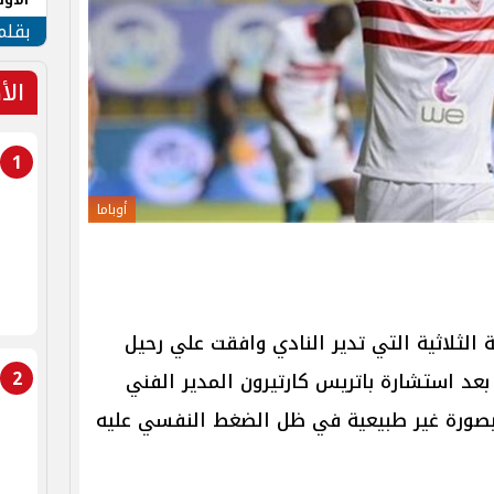
طهر
بقلم
الأ
1
أوباما
ة الثلاثية التي تدير النادي وافقت علي رحيل
2
عد استشارة باتريس كارتيرون المدير الفني
بصورة غير طبيعية في ظل الضغط النفسي عليه