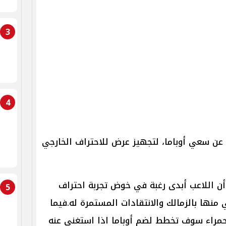
3
4
ن سعي أوباما، لتجهيز عرض للاحتراف الخارجي
ن اللاعب أبدى رغبة في خوض تجربة احتراف
5
نها بالزمالك والانتقادات المستمرة له.فيما
حمراء سوف تخطط لضم أوباما اذا استغني عنه