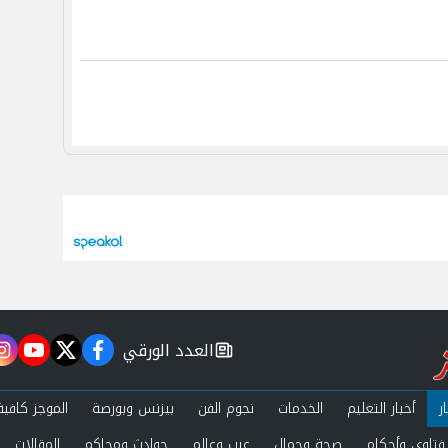
العدد الورقي
m
utube
twitter
facebook
newspaper
ر
أخبار التعليم
الخدمات
نجوم الفن
بيزنس وبورصة
الموجز كافية
فتاوى وأحكام
صحة وجمال
عرب وعالم
حوادث ومحاكم
المقالات