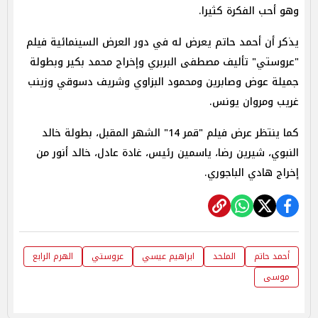
وهو أحب الفكرة كثيرا.
يذكر أن أحمد حاتم يعرض له في دور العرض السينمائية فيلم
"عروستي" تأليف مصطفى البربري وإخراج محمد بكير وبطولة
جميلة عوض وصابرين ومحمود البزاوي وشريف دسوقي وزينب
غريب ومروان يونس.
كما ينتظر عرض فيلم "قمر 14" الشهر المقبل، بطولة خالد
النبوي، شيرين رضا، ياسمين رئيس، غادة عادل، خالد أنور من
إخراج هادي الباجوري.
أحمد حاتم
الملحد
ابراهيم عيسي
عروستي
الهرم الرابع
موسى