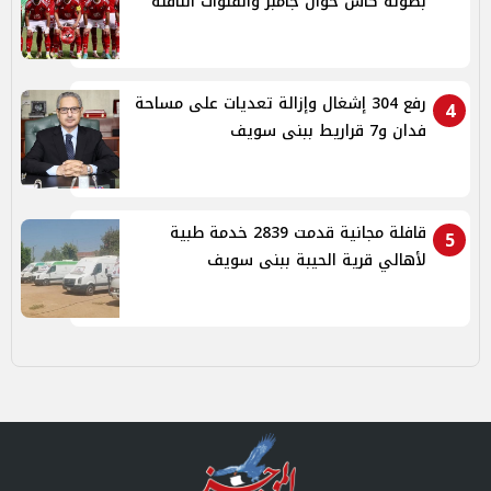
بطولة كأس خوان جامبر والقنوات الناقلة
رفع 304 إشغال وإزالة تعديات على مساحة
4
فدان و7 قراريط ببنى سويف
قافلة مجانية قدمت 2839 خدمة طبية
5
لأهالي قرية الحيبة ببنى سويف