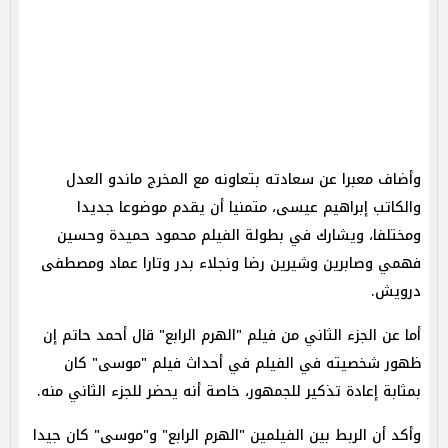
وأضاف معبرا عن سعادته بتعاونه مع المخرج ماندو العدل
والكاتب إبراهيم عيسى، متمنيا أن يقدم موضوعا جديدا
ومختلفا، ويشارك في بطولة الفيلم محمود حميدة وحسين
فهمي وصابرين وشيرين رضا ونجلاء بدر وتارا عماد ومصطفى
درويش.
أما عن الجزء الثاني من فيلم "الهرم الرابع" قال أحمد حاتم إن
ظهور شخصيته في الفيلم في أحداث فيلم "موسى" كان
بمثابة إعادة تذكير للجمهور، خاصة أنه يحضر للجزء الثاني منه.
وأكد أن الربط بين الفيلمين "الهرم الرابع" و"موسى" كان جيدا