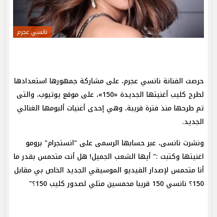
نانسي عجرم
حرصت الفنانة نانسي عجرم، على مشاركة جمهورها استعدادها
لطرح كليب أغنيتها الجديدة «150»، على موقع يوتيوب، والتى
تم طرحها منذ فترة قريبة، وهي إحدى أغنيات ألبومها الغنائي
الجديد.
ونشرت نانسى، عبر حسابها الرسمى على "انستجرام" برومو
اغنيتها وكتبت :" أيها الشعب الجميل! هل أنت متحمس بقدر ما
أنا متحمس لإصدار الفيديو الموسيقي الجديد الخاص بي مقابل
150؟ نانسي 150 قريبا محمسين متلي لصدور كليب 150؟"