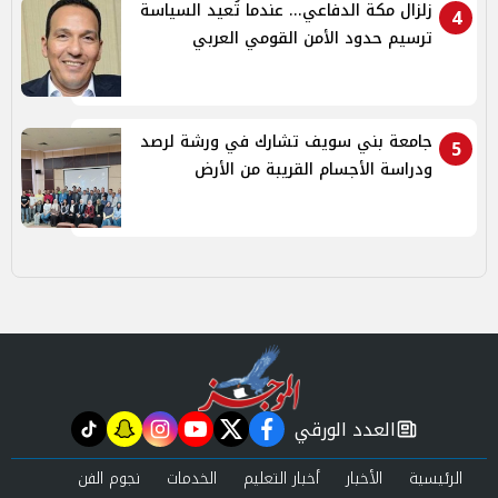
زلزال مكة الدفاعي... عندما تُعيد السياسة
4
ترسيم حدود الأمن القومي العربي
جامعة بني سويف تشارك في ورشة لرصد
5
ودراسة الأجسام القريبة من الأرض
العدد الورقي
tiktok
snapchat
instagram
youtube
twitter
facebook
newspaper
الرئيسية
الأخبار
أخبار التعليم
الخدمات
نجوم الفن