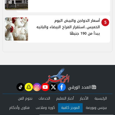
أسعار الدواجن والبيض اليوم
5
الخميس..استقرار الفراخ البيضاء والبانيه
يبدأ من 190 جنيهًا
العدد الورقي
tiktok
snapchat
instagram
youtube
twitter
facebook
newspaper
الرئيسية
الأخبار
أخبار التعليم
الخدمات
نجوم الفن
بيزنس وبورصة
الموجز كافية
كورة وملاعب
فتاوى وأحكام