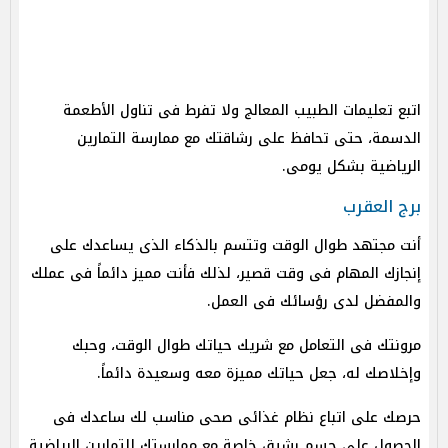
اتبع تعليمات الطبيب المعالج ولا تفرط فى تناول الأطعمة
الدسمة، حتى تحافظ على رشاقتك مع ممارسة التمارين
الرياضية بشكل يومى.
برج العقرب
أنت مجتهد طوال الوقت وتتسم بالذكاء الذى يساعدك على
إنجازك المهام فى وقت قصير، لذلك فأنت مميز دائماً فى عملك
والمفضل لدى رؤسائك فى العمل.
مرونتك فى التعامل مع شريك حياتك طوال الوقت، وحبك
وإخلاصك له، جعل حياتك مميزة معه وسعيدة دائماً.
حرصك على اتباع نظام غذائى صحى مناسب لك ساعدك فى
الحصول على جسم رشيق خاصة مع ممارستك للتمارين الرياضية