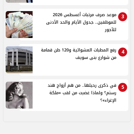
موعد صرف مرتبات أغسطس 2026
3
للموظفين.. جدول الأيام والحد الأدنى
للأجور
رفع المطبات العشوائية و120 طن قمامة
4
من شوارع بنى سويف
في ذكرى رحيلها.. من هم أزواج هند
5
رستم؟ ولماذا غضبت من لقب «ملكة
الإغراء»؟