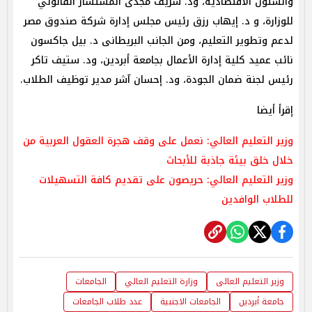
والشئون الاقتصادية، ود. شريف مجدى المستشار القانوني
للوزارة، و د. إيهاب رزق رئيس مجلس إدارة شركة صندوق مصر
لدعم وتطوير التعليم، ومن الجانب البريطانى د. بيل جاكسون
نائب عميد كلية إدارة الأعمال بجامعة أبردين، ود. ستيف تاكر
رئيس لجنة ضمان الجودة، ود. إحسان آشر مدير توظيف الطلاب.
إقرأ أيضا
وزير التعليم العالي: نعمل على وقف هجرة العقول العربية من
خلال خلق بيئة جاذبة للأبحاث
وزير التعليم العالي: حريصون على تقديم كافة التسهيلات
للطلاب الوافدين
وزير التعليم العالى
وزارة التعليم العالي
الجامعات
جامعة أبردين
الجامعات الاجنبية
عدد طلاب الجامعات