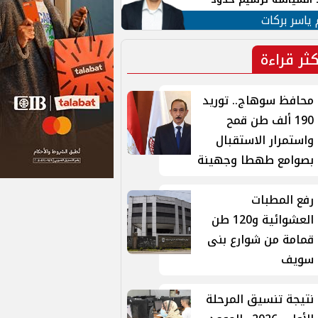
ن القومي العربي
 ياسر بركات
كثر قراءة
محافظ سوهاج.. توريد
190 ألف طن قمح
واستمرار الاستقبال
بصوامع طهطا وجهينة
رفع المطبات
العشوائية و120 طن
قمامة من شوارع بنى
سويف
نتيجة تنسيق المرحلة