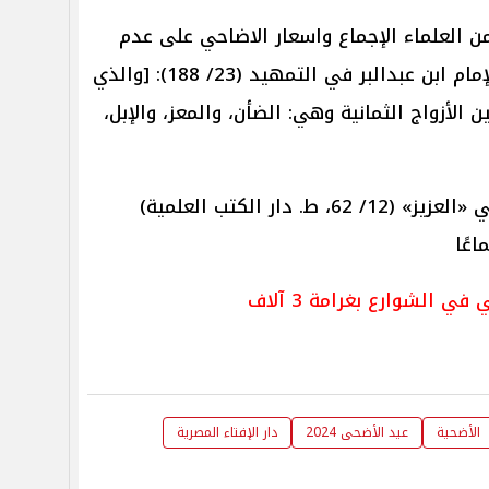
من العلماء الإجماع واسعار الاضاحي على عدم
صحة الأضحية بغير الأنعام إذ قال الإمام ابن عبدالبر في التمهيد (23/ 188): [والذي
 الأزواج الثمانية وهي: الضأن، والمعز، والإبل،
و قال الإمام أبوالقاسم الرافعي في «العزيز» (12/ 62، ط. دار الكتب العلمية)
اعًا
ي الشوارع بغرامة 3 آلاف
الأضحية
عيد الأضحى 2024
دار الإفتاء المصرية