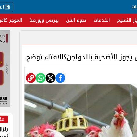
ال
ات
ار التعليم
الخدمات
نجوم الفن
بيزنس وبورصة
الموجز كافي
يجوز الأضحية بالدواجن؟الافتاء توضح
مق
زلزا
تُعي