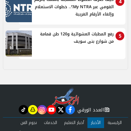
4
القومي عبر My NTRA؟.. خطوات الاستعلام
وإلغاء الأرقام الغريبة
رفع المطبات العشوائية و120 طن قمامة
5
من شوارع بنى سويف
العدد الورقي
tiktok
snapchat
instagram
youtube
twitter
facebook
newspaper
الرئيسية
الأخبار
أخبار التعليم
الخدمات
نجوم الفن