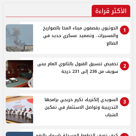
الأكثر قراءة
الحوثيون يقصفون ميناء المخا بالصواريخ
1
والمسيرات.. وتصعيد عسكري جديد في
الضالع
تخفيض تنسيق القبول بالثانوي العام ببنى
2
سويف من 236 إلى 231 درجة
السويدي إلكتريك تكرم خريجي برامجها
3
التدريبية وتواصل الاستثمار في تمكين
الشباب
كيف تعرف الخطوط المسجلة باسمك بالرقم