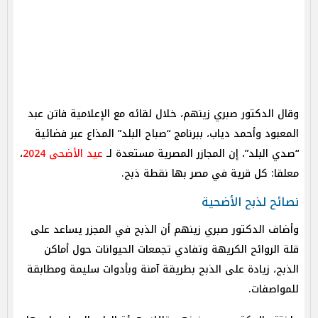
وقال الدكتور صبري زينهم، خلال لقائه مع الإعلامية فاتن عبد
المعبود وأحمد دياب، ببرنامج “صباح البلد” المذاع عبر فضائية
“صدي البلد”، إن المجازر المصرية مستعدة لـ
عيد الأضحى 2024
،
معلقا: كل قرية في مصر بها نقطة ذبح.
نصائح لذبح الأضحية
وأضاف الدكتور صبري زينهم أن الذبح في المجزر يساعد على
قلة الروائح الكريهة وتفادي تجمعات الحيوانات حول أماكن
الذبح، زيادة على الذبح بطريقة آمنة وبأدوات سليمة ومطابقة
للمواصفات.