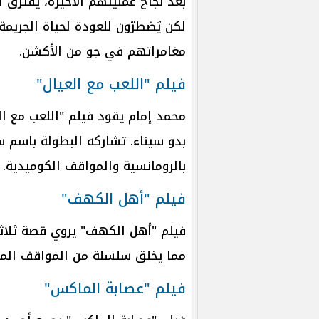
لكن يُضطرّون للعودة لحياة الجريم
مغامراتهم في جو من الأكشن.
فيلم "اللعب مع العيال"
محمد إمام يقود فيلم "اللعب مع ا
بدو سيناء. تشاركه البطولة باسم س
بالرومانسية والمواقف الكوميدية.
فيلم "أهل الكهف"
فيلم "أهل الكهف" يروي قصة ثلا
مما يخلق سلسلة من المواقف المثي
فيلم "عصابة الماكس"