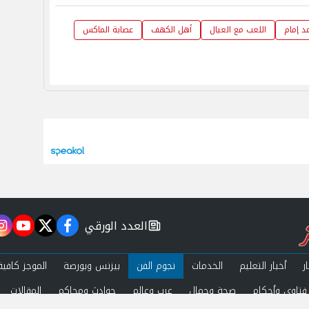
د إمام
اللعب مع العيال
أهل الكهف
عصابة الماكس
العدد الورقي
m
utube
twitter
facebook
newspaper
ر
أخبار التعليم
الخدمات
نجوم الفن
بيزنس وبورصة
الموجز كافية
فتاوى وأحكام
صحة وجمال
عرب وعالم
حوادث ومحاكم
المقالات