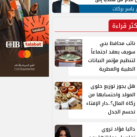
 لبنان
 ياسر بركات
كثر قراءة
نائب محافظ بني
سويف يعقد اجتماعاً
لتنظيم مؤتمر النباتات
الطبية والعطرية
هل يجوز توزيع حلوى
المولد واحتسابها من
زكاة المال؟..دار الإفتاء
تحسم الجدل
داليا فؤاد تروي