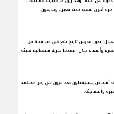
بعد نجاح عمليتهم الأخيرة، يفترق الأخوة في فيلم "ولاد رزق 3: الضربة القاضية"،
ة مرة أخرى بسبب حدث معين، ويتابعون
لعيال" بدور مدرس تاريخ يقع في حب فتاة من
مرة وأسماء جلال، ليقدما تجربة سينمائية مليئة
ثة أشخاص يستيقظون بعد قرون في زمن مختلف،
رة والمفاجئة.