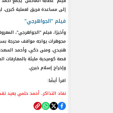
فيلم "عصابة الماكس" يجمع أحمد
إلى مساعدة فريق لعملية كبرى، ليق
فيلم "الجواهرجي"
وأخيرًا، فيلم "الجواهرجي"، المعرو
مجوهرات يواجه مواقف محرجة بسبب
هنيدي، ومنى ذكي، وأحمد السعدني، 
قصة كوميدية مليئة بالمفارقات ال
وإخراج إسلام خيري.
اقرأ أيضًا:
نفاد التذاكر.. أحمد حلمي يعيد ت