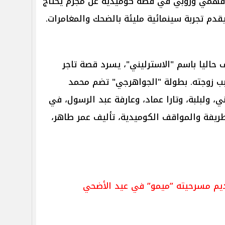
 فهمي وروبي في قصة كوميدية عن مجرم يحتاج
دم تجربة سينمائية مليئة بالضحك والمغامرات.
ف حاليا باسم "الاسترليني"، يسرد قصة تاجر
 زوجته. بطولة "الجواهرجي" تضم محمد
ولبلبة، وتارا عماد، وعارفة عبد الرسول، في
طريفة والمواقف الكوميدية، تأليف عمر طاهر،
قديم مسرحيته ”ميمو” في عيد الأضحي