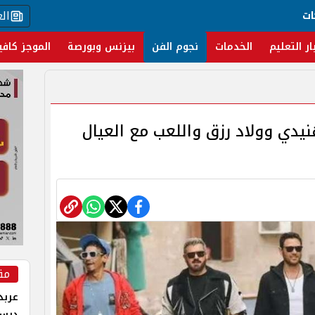
ال
ات
ار التعليم
الخدمات
نجوم الفن
بيزنس وبورصة
الموجز كافي
 عيد الأضحى 2024.. هنيدي وولاد رزق واللعب مع العيال
مق
عربد
درس 