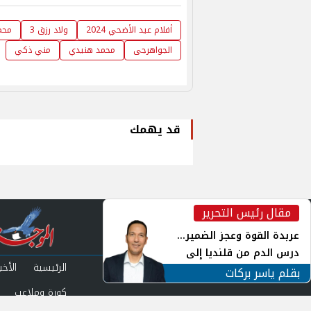
أفلام عيد الأضحي 2024
ولاد رزق 3
محم
الجواهرجى
محمد هنيدي
مني ذكي
قد يهمك
مقال رئيس التحرير
inst
عربدة القوة وعجز الضمير...
درس الدم من قلنديا إلى
الرئيسية
الأخبا
جنوب لبنان
بقلم ياسر بركات
كورة وملاعب