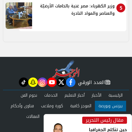
وزير الكهرباء: مصر غنية بالخامات الأرضيّة
5
والعناصر والمواد النادرة
العدد الورقي
tiktok
snapchat
instagram
youtube
twitter
facebook
newspaper
الرئيسية
الأخبار
أخبار التعليم
الخدمات
نجوم الفن
بيزنس وبورصة
الموجز كافية
كورة وملاعب
فتاوى وأحكام
صحة وجمال
عرب وعالم
حوادث ومحاكم
المقالات
مقال رئيس التحرير
inst
العدد الورقي
حين تتكلم الجغرافيا