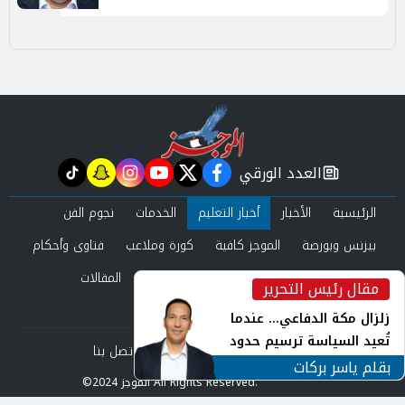
العدد الورقي
tiktok
snapchat
instagram
youtube
twitter
facebook
newspaper
الرئيسية
الأخبار
أخبار التعليم
الخدمات
نجوم الفن
بيزنس وبورصة
الموجز كافية
كورة وملاعب
فتاوى وأحكام
صحة وجمال
عرب وعالم
حوادث ومحاكم
المقالات
مقال رئيس التحرير
inst
العدد الورقي
زلزال مكة الدفاعي... عندما
تُعيد السياسة ترسيم حدود
من نحن
سياسة الخصوصية
اتصل بنا
الأمن القومي العربي
بقلم ياسر بركات
©2024 الموجز All Rights Reserved.