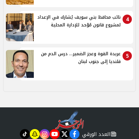
نائب محافظ بني سويف يُشارك في الإعداد
4
لمشروع قانون مُوّحد للإدارة المحلية
عربدة القوة وعجز الضمير... درس الدم من
5
قلنديا إلى جنوب لبنان
العدد الورقي
tiktok
snapchat
instagram
youtube
twitter
facebook
newspaper