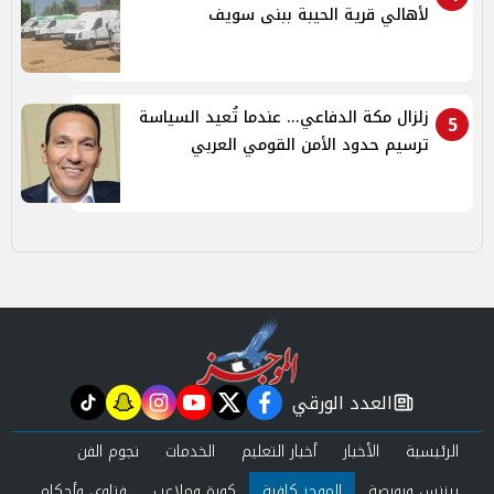
لأهالي قرية الحيبة ببنى سويف
زلزال مكة الدفاعي... عندما تُعيد السياسة
5
ترسيم حدود الأمن القومي العربي
العدد الورقي
tiktok
snapchat
instagram
youtube
twitter
facebook
newspaper
الرئيسية
الأخبار
أخبار التعليم
الخدمات
نجوم الفن
بيزنس وبورصة
الموجز كافية
كورة وملاعب
فتاوى وأحكام