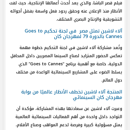
فيلم قصر الباشا، والذي يعد أحدث أعمالها الإنتاجية، حيث لفت
الأنظار منذ الإعلان عنه وحقق ردود فعل واسعة بفضل أجوائه
التشويقية والإنتاج البصري المختلف.
آلاء لاشين تمثل مصر في لجنة تحكيم Goes to
Cannes بالدورة 79 لمهرجان كان
وتُعد مشاركة آلاء لاشين في لجنة التحكيم خطوة مهمة
تعكس الحضور المتزايد لصناع السينما المصريين داخل المحافل
الدولية، خاصة مع أهمية برنامج “Goes to Cannes” الذي
يسلط الضوء على المشاريع السينمائية الواعدة من مختلف
دول العالم.
المنتجة آلاء لاشين تخطف الأنظار عالميًا من بوابة
مهرجان كان السينمائي
وعبرت آلاء لاشين عن سعادتها بهذه المشاركة، مؤكدة أن
التواجد داخل واحدة من أهم الفعاليات السينمائية العالمية
يمثل مسؤولية كبيرة وفرصة لدعم المواهب وصناع الأفلام،