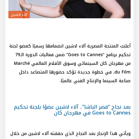
الاء لاشين
أعلنت المنتجة المصرية آلاء لاشين انضمامها رسميًا كعضو لجنة
تحكيم برنامج “Goes to Cannes” ضمن فعاليات الدورة الـ79
من مهرجان كان السينمائي وسوق الأفلام العالمي Marché
du Film، في خطوة جديدة تؤكد حضورها المتصاعد داخل
صناعة السينما والإنتاج الفني عالميًا.
بعد نجاح “قصر الباشا”.. آلاء لاشين عضوًا بلجنة تحكيم
Goes to Cannes في مهرجان كان
ويأتي هذا الإنجاز بعد النجاح الذي حققته آلاء لاشين من خلال