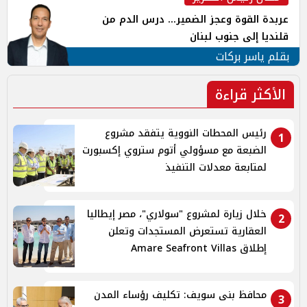
عربدة القوة وعجز الضمير... درس الدم من
قلنديا إلى جنوب لبنان
بقلم ياسر بركات
الأكثر قراءة
رئيس المحطات النووية يتفقد مشروع
1
الضبعة مع مسؤولي أتوم ستروي إكسبورت
لمتابعة معدلات التنفيذ
خلال زيارة لمشروع "سولاري"، مصر إيطاليا
2
العقارية تستعرض المستجدات وتعلن
إطلاق Amare Seafront Villas
محافظ بنى سويف: تكليف رؤساء المدن
3