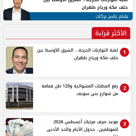
حلف مكة ورياح طهران
بقلم ياسر بركات
الأكثر قراءة
لعبة التوازنات الحرجة... الشرق الأوسط بين
1
حلف مكة ورياح طهران
رفع المطبات العشوائية و120 طن قمامة
2
من شوارع بنى سويف
موعد صرف مرتبات أغسطس 2026
3
للموظفين.. جدول الأيام والحد الأدنى