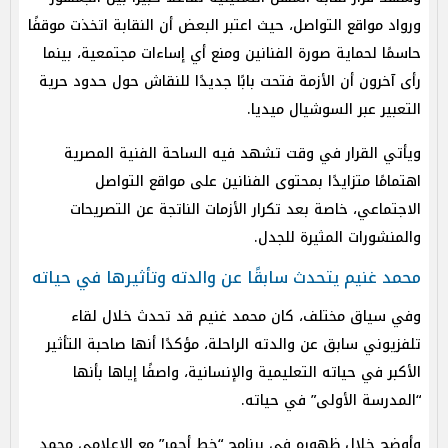
ورواد مواقع التواصل، حيث اعتبر البعض أن النقابة اتخذت موقفًا
حاسمًا لحماية صورة الفنانين ومنع أي إساءات مجتمعية، بينما
رأى آخرون أن الأزمة فتحت بابًا جديدًا للنقاش حول حدود حرية
التعبير عبر السوشيال ميديا.
ويأتي القرار في وقت تشهد فيه الساحة الفنية المصرية
اهتمامًا متزايدًا بمحتوى الفنانين على مواقع التواصل
الاجتماعي، خاصة بعد تكرار الأزمات الناتجة عن التصريحات
والمنشورات المثيرة للجدل.
محمد غنيم يتحدث سابقًا عن والدته وتأثيرها في حياته
وفي سياق مختلف، كان محمد غنيم قد تحدث خلال لقاء
تلفزيوني سابق عن والدته الراحلة، مؤكدًا أنها صاحبة التأثير
الأكبر في حياته التعليمية والإنسانية، واصفًا إياها بأنها
“المدرسة الأولى” في حياته.
وأوضح خلال ظهوره في برنامج “خط أحمر” مع الإعلامي محمد