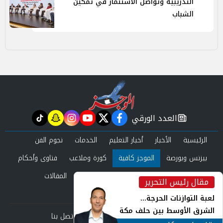
التدريبية وتواصل الاستثمار في تمكين
الشباب
العدد الورقي
tiktok
snapchat
instagram
youtube
twitter
facebook
newspaper
الرئيسية
الأخبار
أخبار التعليم
الخدمات
نجوم الفن
بيزنس وبورصة
الموجز كافية
كورة وملاعب
فتاوى وأحكام
صحة وجمال
عرب وعالم
حوادث ومحاكم
المقالات
مقال رئيس التحرير
inst
العدد الورقي
لعبة التوازنات الحرجة...
الشرق الأوسط بين حلف مكة
من نحن
سياسة الخصوصية
اتصل بنا