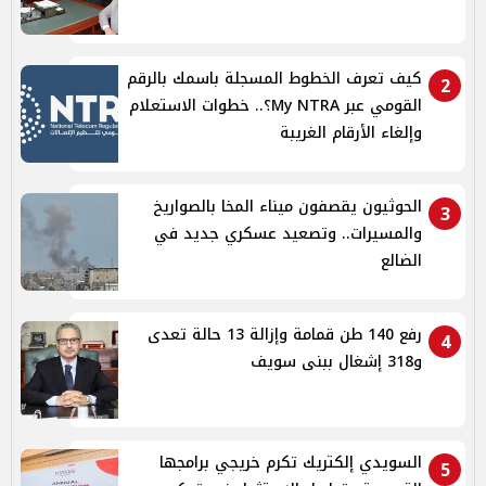
كيف تعرف الخطوط المسجلة باسمك بالرقم
2
القومي عبر My NTRA؟.. خطوات الاستعلام
وإلغاء الأرقام الغريبة
الحوثيون يقصفون ميناء المخا بالصواريخ
3
والمسيرات.. وتصعيد عسكري جديد في
الضالع
رفع 140 طن قمامة وإزالة 13 حالة تعدى
4
و318 إشغال ببنى سويف
السويدي إلكتريك تكرم خريجي برامجها
5