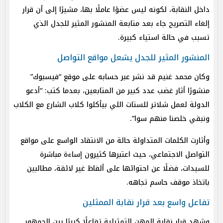
داخل النقابة، لكونه ليس عضوًا عاملًا بها، مشيرًا إلى أن قرار
إلغاء التصريح جاء بعد متابعة المنشور المثير للجدل الذي
تسبب في حالة استياء كبيرة.
المنشور المثير للجدل يشعل مواقع التواصل
وكان محمد غنيم قد نشر عبر حسابه على موقع “فيسبوك”
منشورًا أثار غضب عدد كبير من المتابعين، بعدما كتب: “أدعو
الدولة لعمل شلاتر للستات اللي بيأكلوا كلاب الشارع مع الكلاب
ونبقي خلصنا منهم سوا”.
وأثارت الكلمات المتداولة حالة من الانتقاد الواسع على مواقع
التواصل الاجتماعي، حيث اعتبرها كثيرون إساءة مباشرة
للسيدات، فضلًا عن احتوائها على ألفاظ غير لائقة، مطالبين
باتخاذ موقف حاسم تجاهه.
تفاعل واسع بعد قرار نقابة الممثلين
وشهد قرار نقابة المهن التمثيلية تفاعلًا كبيرًا بين الجمهور