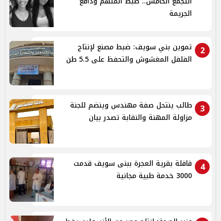
التجمع الخامس.. ضبط المتهم ودافع
الجريمة
تموين بني سويف: ضبط مصنع لإنتاج
2
الفلفل المغشوش والتحفظ على 5.5 طن
طالب ينتحل صفة مهندس وينضم للجنة
3
مزاولة المهنة والنقابة تصدر بيان
قافلة بقرية العجرة ببنى سويف قدمت
4
3000 خدمة طبية مجانية