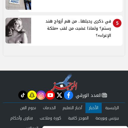
في ذكرى رحيلها.. من هم أزواج هند
5
رستم؟ ولماذا غضبت من لقب «ملكة
الإغراء»؟
العدد الورقي
tiktok
snapchat
instagram
youtube
twitter
facebook
newspaper
الرئيسية
الأخبار
أخبار التعليم
الخدمات
نجوم الفن
بيزنس وبورصة
الموجز كافية
كورة وملاعب
فتاوى وأحكام