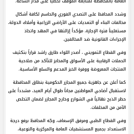
العامة بالمحافظة لمتابعة الموقف لحظياً على مدار الساعة.
وشدد المحافظ على التصدي الفوري والحاسم لكافة أشكال
مخالفات البناء أو التعديات على الأراضي الزراعية وأملاك الدولة،
مستغليناً فترة الإجازة، مؤكداً إزالتها في المهد واتخاذ
الإجراءات القانونية ضد المخالفين.
وفي القطاع التمويني ، أصدر اللواء طارق راشد قراراً بتكثيف
الحملات الرقابية على الأسواق والمخابز للتأكد من صلاحية
المنتجات المعروضة ووفرة الخبز المدعم والسلع الأساسية.
كما أعلن عن جاهزية جميع المجازر الحكومية بنطاق المحافظة
لاستقبال أضاحي المواطنين مجاناً طوال أيام العيد، مشدداً على
حظر الذبح نهائياً في الشوارع وخارج المجازر لضمان التخلص
الآمن من المخلفات.
وفي القطاع الطبي ومرفق الإسعاف، وجّه المحافظ برفع درجة
الاستعداد بجميع المستشفيات العامة والمركزية والنوعية،