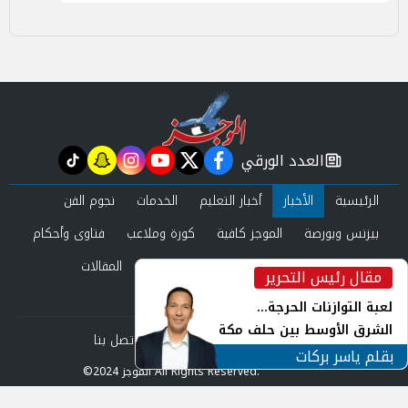
العدد الورقي
tiktok
snapchat
instagram
youtube
twitter
facebook
newspaper
الرئيسية
الأخبار
أخبار التعليم
الخدمات
نجوم الفن
بيزنس وبورصة
الموجز كافية
كورة وملاعب
فتاوى وأحكام
صحة وجمال
عرب وعالم
حوادث ومحاكم
المقالات
مقال رئيس التحرير
inst
العدد الورقي
لعبة التوازنات الحرجة...
الشرق الأوسط بين حلف مكة
من نحن
سياسة الخصوصية
اتصل بنا
ورياح طهران
بقلم ياسر بركات
©2024 الموجز All Rights Reserved.
Powered by