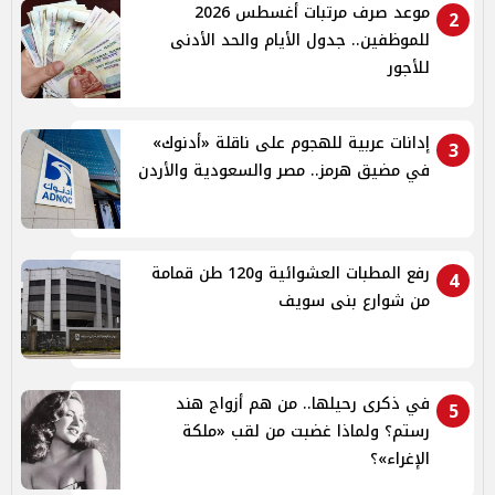
موعد صرف مرتبات أغسطس 2026
2
للموظفين.. جدول الأيام والحد الأدنى
للأجور
إدانات عربية للهجوم على ناقلة «أدنوك»
3
في مضيق هرمز.. مصر والسعودية والأردن
رفع المطبات العشوائية و120 طن قمامة
4
من شوارع بنى سويف
في ذكرى رحيلها.. من هم أزواج هند
5
رستم؟ ولماذا غضبت من لقب «ملكة
الإغراء»؟