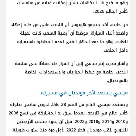
وهو ما فتح باب التكهنات بشأن إمكانية غيابه عن منافسات
كأس العالم 2026.
من جانبه، أكد جييرمو هويوس أن اللاعب عانى من حالة إجهاد
واضحة أثناء المباراة، موضحًا أن أرضية الملعب كانت ثقيلة
للغاية، وهو ما دفع الجهاز الفني لعدم المخاطرة باستمراره
داخل الملعب.
وأشار مدرب إنتر ميامي إلى أن القرار جاء حفاظًا على سلامة
اللاعب، خاصة مع ضغط المباريات والاستعدادات الخاصة
بالمونديال.
ميسي يستعد لآخر مونديال في مسيرته
ويستعد ميسي، البالغ من العمر 38 عامًا، لخوض سادس بطولة
كأس عالم في تاريخه، بعدما سبق له المشاركة في نسخ 2006
و2010 و2014 و2018 و2022، قبل أن يقود منتخب الأرجنتين
للتتويج بلقب مونديال قطر 2022 لأول مرة منذ سنوات طويلة.