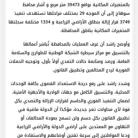
بالمتغيرات المكانية بواقع 39473 متر مربع و أشار محافظ
سوهاج إلى أن الموجه 29 بمختلف مراحلها تستهدف تنفيذ
3749 قرار إزالة بنطاق الأراضي الزراعية و 1334 مختلفة سجلتها
المتغيرات المكانية بناطق المحافظة.
وأوضح راشد أن غرف العمليات بالمحافظة تُباشر أعمالها
بالتنسيق مع مركز سيطرة الشبكة الوطنية للطوارئ والسلامة
العامة، ورصد ومتابعة حالات التعدي أولاً بأول، وتوجيه الحملات
الفورية لردع المخالفين وتطبيق القانون.
وشدد راشد على رفع درجة الاستعداد القصوى بكافة الوحدات
المحلية، والتنسيق الكامل مع جهات الولاية والأجهزة الأمنية،
لضمان التنفيذ الفوري والحاسم لقرارات الإزالة والتصدي بكل
قوة لأي محاولات تعدٍ جديدة، مؤكدًا أن الدولة ماضية في
تطبيق القانون بكل حسم ولن تسمح بعودة المخالفات أو
التهاون مع المعتدين على أراضي الدولة والأراضي الزراعية
ودعا المواطنين إلى سرعة تقنين أوضاعهم والاستفادة من