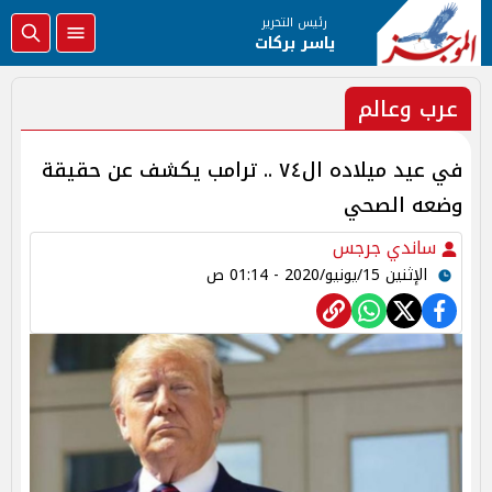
رئيس التحرير
ياسر بركات
عرب وعالم
في عيد ميلاده ال٧٤ .. ترامب يكشف عن حقيقة
وضعه الصحي
ساندي جرجس
الإثنين 15/يونيو/2020 - 01:14 ص