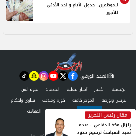
للموظفين.. جدول الأيام والحد الأدنى
للأجور
العدد الورقي
tiktok
snapchat
instagram
youtube
twitter
facebook
newspaper
الرئيسية
الأخبار
أخبار التعليم
الخدمات
نجوم الفن
بيزنس وبورصة
الموجز كافية
كورة وملاعب
فتاوى وأحكام
صحة وجمال
عرب وعالم
حوادث ومحاكم
المقالات
مقال رئيس التحرير
inst
العدد الورقي
زلزال مكة الدفاعي... عندما
تُعيد السياسة ترسيم حدود
من نحن
سياسة الخصوصية
اتصل بنا