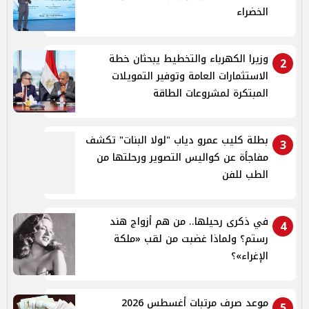
الخضراء
وزيرا الكهرباء والتخطيط يبحثان خطة
2
الاستثمارات العامة وتوفير التمويلات
المبتكرة لمشروعات الطاقة
بطلة كليب عمرو دياب "لولا البنات" تكشف
3
مفاجأة عن كواليس التصوير ورحلتها من
الطب للفن
في ذكرى رحيلها.. من هم أزواج هند
4
رستم؟ ولماذا غضبت من لقب «ملكة
الإغراء»؟
موعد صرف مرتبات أغسطس 2026
5