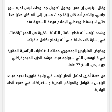
وقال الرئيس إن ممر الوصول "طويل جدا وحاد، ليس لديه سور
جانبي، والأهم أنه كان زلقا جدا"، مشيرا إلى أنه كان حذرا جدا
حتى لا يسقط ويعطي الإعلام فرصة للسخرية منه.
وشدد ترامب أنه قطع الأمتار الثلاثة الأخيرة من الممر "راكضا"،
في إشارة ذات دلالة على أنه يتمتع بكامل عافيته.
ويخوض الملياردير الجمهوري حملته للانتخابات الرئاسية المقررة
في 3 نوفمبر، التي سيواجه فيها مرشح الحزب الديموقراطي
جو بايدن، البالغ 77 عاما.
من جهة أخرى احتفل أنصار ترامب في ولاية فلوريدا بعيد ميلاد
الرئيس بالقوافل والمواكب البحرية واستعراضات في جميع أنحاء
الولاية.