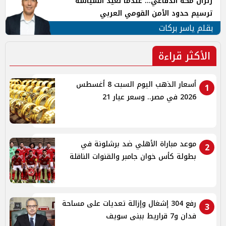
زلزال مكة الدفاعي... عندما تُعيد السياسة
ترسيم حدود الأمن القومي العربي
بقلم ياسر بركات
الأكثر قراءة
أسعار الذهب اليوم السبت 8 أغسطس
1
2026 في مصر.. وسعر عيار 21
موعد مباراة الأهلي ضد برشلونة في
2
بطولة كأس خوان جامبر والقنوات الناقلة
رفع 304 إشغال وإزالة تعديات على مساحة
3
فدان و7 قراريط ببنى سويف