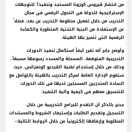
من انتشار ڤيروس كورونا المستجد وتنفيذاﹰ للتوجهات
الإستراتيجية للدولة فى التحول الرقمى فى مجال
التدريب من خلال تفعيل منظومة التدريب عن بعد، فضلاﹰ
عن الإستفادة من البنية التحتية المتطورة والكفاءة
الرقمية التى تتميز بها الهيئة.
وأوضح جابر أنه تقرر أيضاً استكمال تنفيذ الدورات
التدريبية المتوقفة، المسجلة والمسدد رسومها مسبقاﹰ،
وذلك من خلال إستخدام تقنية الڤيديو كونفرانس، حيث
ستقوم الإدارة العامة لمركز التدريب بالهيئة بالتواصل مع
السادة المتدربين المسجلين لديها فى تلك الدورات
للتنسيق معهم فى كيفية وﺁلية التنفيذ.
جدير بالذكر أن التقدم للبرامج التدريبية من خلال
التسجيل وتقديم الطلبات وإستيفاء الشروط والمستندات
المطلوبة وإرفاقها إلكترونياً من خلال الروابط التالية:-