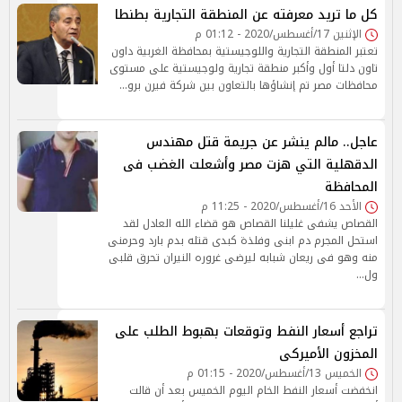
كل ما تريد معرفته عن المنطقة التجارية بطنطا
الإثنين 17/أغسطس/2020 - 01:12 م
تعتبر المنطقة التجارية واللوجيستية بمحافظة الغربية داون
تاون دلتا أول وأكبر منطقة تجارية ولوجيستية على مستوى
محافظات مصر تم إنشاؤها بالتعاون بين شركة فيرن برو…
عاجل.. مالم ينشر عن جريمة قتل مهندس
الدقهلية التي هزت مصر وأشعلت الغضب فى
المحافظة
الأحد 16/أغسطس/2020 - 11:25 م
القصاص يشفى غليلنا القصاص هو قضاء الله العادل لقد
استحل المجرم دم ابنى وفلذة كبدى قتله بدم بارد وحرمنى
منه وهو فى ريعان شبابه ليرضى غروره النيران تحرق قلبى
ول…
تراجع أسعار النفط وتوقعات بهبوط الطلب على
المخزون الأميركى
الخميس 13/أغسطس/2020 - 01:15 م
انخفضت أسعار النفط الخام اليوم الخميس بعد أن قالت