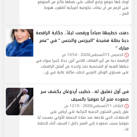
أوبك إنها تتوقع تراجع الطلب على نفطها بأكثر من المتوقع
على الرغم من أن بيانات حكومية أمريكية أظهرت هبوط
المخ…
دفنت خطيبها صباحاً ورقصت ليلاً.. حكاية الراقصة
دينا بطلة فضيحة ”البيزنس والجنس ” في ”عصر
مبارك ”
الخميس 13/أغسطس/2020 - 10:54 ص
الراقصة دينا من أبرز الفنانات اللاتي أثرن جدلا كبيرا سواء في
حياتها الفنية أو الشخصية تعد واحدة من أفضل الراقصات
على مستوى الوطن العربي احتلت مكانة عالية في ق…
فى أول تعليق له.. خطيب أردوغان يكشف سر
صعوده منبر آيا صوفيا بالسيف
الثلاثاء 11/أغسطس/2020 - 12:10 ص
علق رئيس الشئون الدينية التركية علي أرباش على
الانتقادات التي تلاحقه منذ صلاة الجمعة الأولى بمسجد آيا
صوفيا بسبب صعوده إلى المنبر حامل ا السيف أثناء الخطبة
ما…