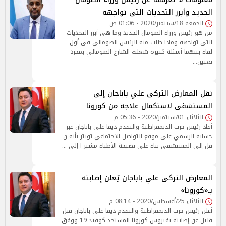
الجديد وأبرز التحديات التى تواجهه
الجمعة 18/سبتمبر/2020 - 01:06 ص
من هو رئيس وزراء الصومال الجديد وما هى أبرز التحديات
التى تواجهه وماذا طلب منه الرئيس الصومالي فى أول
لقاء بينهما أسئلة كثيرة شغلت الشارع الصومالي بمجرد
تعيين…
نقل المعارض التركى علي باباجان إلى
المستشفى لاستكمال علاجه من كورونا
الثلاثاء 01/سبتمبر/2020 - 05:36 م
أفاد رئيس حزب الديمقراطية والتقدم ديفا علي باباجان عبر
حسابه الرسمي على موقع التواصل الاجتماعي تويتر بأنه ن
قل إلى المستشفى بناء على نصيحة الأطباء مشير ا إلى …
المعارض التركى علي باباجان يُعلن إصابته
بـ«كورونا»
الثلاثاء 25/أغسطس/2020 - 08:14 م
أعلن رئيس حزب الديمقراطية والتقدم ديفا على باباجان قبل
قليل عن إصابته بفيروس كورونا المستجد كوفيد 19 ووفق