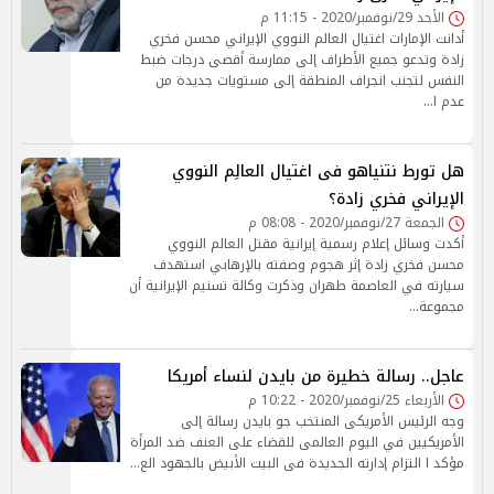
الأحد 29/نوفمبر/2020 - 11:15 م
أدانت الإمارات اغتيال العالم النووي الإيراني محسن فخري
زادة وتدعو جميع الأطراف إلى ممارسة أقصى درجات ضبط
النفس لتجنب انجراف المنطقة إلى مستويات جديدة من
عدم ا…
هل تورط نتنياهو فى اغتيال العالِم النووي
الإيراني فخري زادة؟
الجمعة 27/نوفمبر/2020 - 08:08 م
أكدت وسائل إعلام رسمية إيرانية مقتل العالم النووي
محسن فخري زادة إثر هجوم وصفته بالإرهابي استهدف
سيارته في العاصمة طهران وذكرت وكالة تسنيم الإيرانية أن
مجموعة…
عاجل.. رسالة خطيرة من بايدن لنساء أمريكا
الأربعاء 25/نوفمبر/2020 - 10:22 م
وجه الرئيس الأمريكى المنتخب جو بايدن رسالة إلى
الأمريكيين في اليوم العالمى للقضاء على العنف ضد المرأة
مؤكد ا التزام إدارته الجديدة فى البيت الأبيض بالجهود الع…