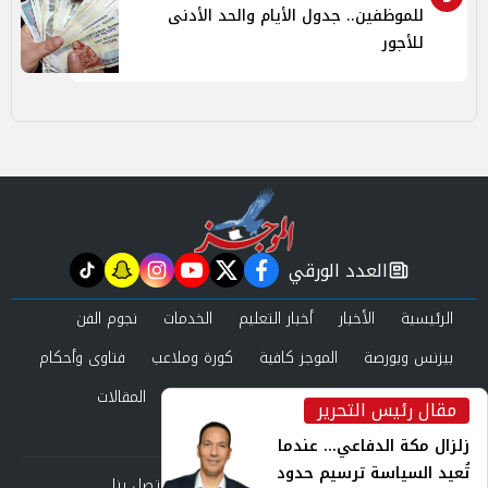
للموظفين.. جدول الأيام والحد الأدنى
للأجور
العدد الورقي
tiktok
snapchat
instagram
youtube
twitter
facebook
newspaper
الرئيسية
الأخبار
أخبار التعليم
الخدمات
نجوم الفن
بيزنس وبورصة
الموجز كافية
كورة وملاعب
فتاوى وأحكام
صحة وجمال
عرب وعالم
حوادث ومحاكم
المقالات
مقال رئيس التحرير
inst
العدد الورقي
زلزال مكة الدفاعي... عندما
تُعيد السياسة ترسيم حدود
من نحن
سياسة الخصوصية
اتصل بنا