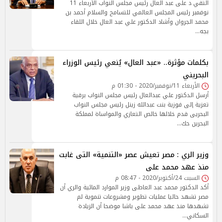
التقي د على عبد العال رئيس مجلس النواب الأربعاء 11
نوفمبر رئيس المجلس العالمي للتسامح والسلام أحمد بن
محمد الجروان وأشاد الدكتور علي عبد العال خلال اللقاء
بجه…
بكلمات مؤثرة.. «عبد العال» يُنعي رئيس الوزراء
البحريني
الأربعاء 11/نوفمبر/2020 - 01:30 م
أرسل الدكتور علي عبدالعال رئيس مجلس النواب برقية
تعزية إلى فوزية بنت عبدالله زينل رئيس مجلس النواب
البحريى قدم خلالها خالص التعازي والمواساة لمملكة
البحرين حك…
وزير الري : مصر تعيش عصر «التنمية» التى غابت
منذ عهد محمد على
السبت 24/أكتوبر/2020 - 08:47 م
أكد الدكتور محمد عبد العاطى وزير الموارد المائية والري أن
مصر تشهد حاليا عمليات تطوير ومشروعات تنموية لم
تشهدها منذ عهد محمد على باشا موضحا أن الزيادة
السكاني…