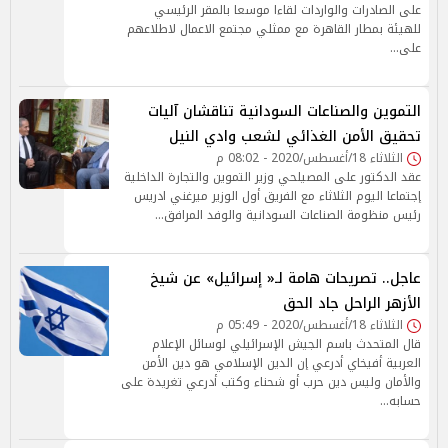
على الصادرات والواردات لقاءا موسعا بالمقر الرئيسي
للهيئة بمطار القاهرة مع ممثلي مجتمع الاعمال لاطلاعهم
على…
التموين والصناعات السودانية تناقشان آليات
تحقيق الأمن الغذائي لشعب وادي النيل
الثلاثاء 18/أغسطس/2020 - 08:02 م
عقد الدكتور على المصيلحي وزير التموين والتجارة الداخلية
إجتماعا اليوم الثلاثاء مع الفريق أول الوزير ميرغني ادريس
رئيس منظومة الصناعات السودانية والوفد المرافق…
عاجل.. تصريحات هامة لـ« إسرائيل» عن شيخ
الأزهر الراحل جاد الحق
الثلاثاء 18/أغسطس/2020 - 05:49 م
قال المتحدث باسم الجيش الإسرائيلي لوسائل الإعلام
العربية أفيخاي أدرعي إن الدين الإسلامي هو دين الأمن
والأمان وليس دين حرب أو شحناء وكتب أدرعي تغريدة على
حسابه…