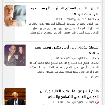
السل .. المرض المعدي الأكثر فتكاً رغم القدرة
على تفاديه وعلاجه
الثلاثاء 17/نوفمبر/2020 - 09:33 م
حذر التقريرالسنوي الصادرعن الشراكة العالمية لدحر السل من
انشغال العالم حاليا بفيروس كورونا ونسيان مرض السل
الذى وصفه التقرير بأنه سيظل المرض المعدي الأكثر فتك…
بكلمات مؤثرة..أوس أوس يهنئ زوجته بعيد
ميلادها
الجمعة 13/نوفمبر/2020 - 10:56 ص
يصادف اليوم عيد ميلاد زوجة نجم مسرح مصر محمد أسامة
الشهير بـ أوس أوس والذي وجه لها التهنئة بكلمات مؤثرة
وقام أوس أوس بنشر صورة لهما عبر حسابه الرسمي
بموقع الص…
ما لم يُنشر عن لقاء «عبد العال» ورئيس
المجلس العالمي للتسامح والسلام
الأربعاء 11/نوفمبر/2020 - 03:18 م