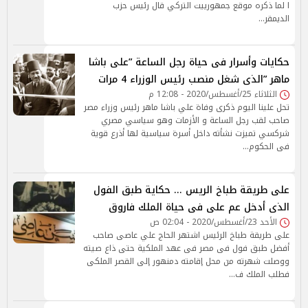
ا لما ذكره موقع جمهورييت التركي قال رئيس حزب
الديمقر…
حكايات وأسرار فى حياة رجل الساعة ”على باشا
ماهر ”الذى شغل منصب رئيس الوزراء 4 مرات
الثلاثاء 25/أغسطس/2020 - 12:08 م
تحل علينا اليوم ذكرى وفاة علي باشا ماهر رئيس وزراء مصر
صاحب لقب رجل الساعة و الأزمات وهو سياسي مصري
شركسي تميزت نشأته داخل أسرة سياسية لها أذرع قوية
فى الحكوم…
على طريقة طباخ الريس ... حكاية طبق الفول
الذى أدخل عم على فى حياة الملك فاروق
الأحد 23/أغسطس/2020 - 02:04 ص
على طريقة طباخ الرئيس اشتهر الحاج علي عاصى صاحب
أفضل طبق فول فى مصر فى عهد الملكية حتى ذاع صيته
ووصلت شهرته من محل إقامته دمنهور إلى القصر الملكى
فطلب الملك ف…