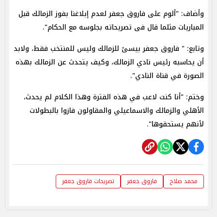
وأضاف: "ألوم على فاروق جعفر لعدم إبلاغنا بفوز الزمالك قبل
المباريات مثلما قال فى تصريحاته بجلوسه مع الحكام".
وتابع: " فاروق جعفر بيسئ للزمالك وليس للمنتخب فقط، ولابد
أن يحاسبه رئيس نادي الزمالك، وكيف يتحدث عن الزمالك بهذه
الصورة في قناة النادي".
وختم: "أنا كنت لاعب في هذه الفترة وهذا الكلام لم يحدث،
الأهلي والزمالك والاسماعيلي والمقاولون فازوا بالبطولات
لأنهم يستحقوها".
محمد صلاح
فاروق جعفر
تصريحات فاروق جعفر