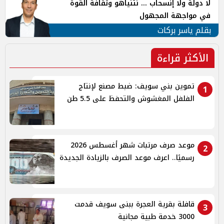
لا دولة ولا إنسحاب ... نتنياهو وثقافة القوة
في مواجهة المجهول
بقلم ياسر بركات
الأكثر قراءة
تموين بني سويف: ضبط مصنع لإنتاج
1
الفلفل المغشوش والتحفظ على 5.5 طن
موعد صرف مرتبات شهر أغسطس 2026
2
رسميًا.. اعرف موعد الصرف بالزيادة الجديدة
قافلة بقرية العجرة ببنى سويف قدمت
3
3000 خدمة طبية مجانية