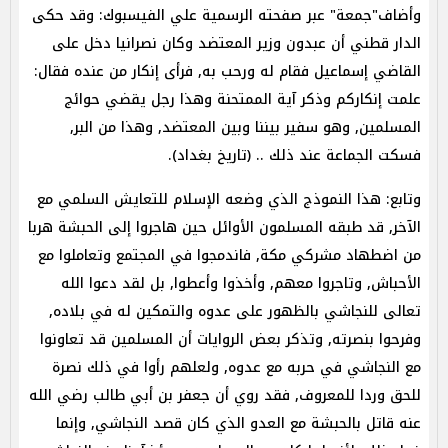
وأضاف"جمعة" عبر صفحته الرسمية علي الفيسبوك: وقد حكى
الدار قطني أن عبدون وزير المعتضد وكان نصرانيا دخل على
القاضي إسماعيل فقام له ورحب به‏,‏ فرأى إنكار من عنده فقال‏:
‏علمت إنكاركم وذكر آية الممتحنة وهذا رجل يقضي حوائج
المسلمين‏,‏ وهو سفير بيننا وبين المعتضد‏,‏ وهذا من البر‏,‏
فسكت الجماعة عند ذلك .. (‏تاريخ بغداد)‏.
وتابع: هذا النموذج الذي وضعه الإسلام للتعايش السلمي مع
الآخر‏,‏ قد طبقه المسلمون الأوائل حين هاجروا إلى الحبشة هربا
من اضطهاد مشركي مكة‏,‏ فاندمجوا في المجتمع وتعاملوا مع
الأحباش‏,‏ وتاجروا معهم‏,‏ وأخذوا وأعطوا‏,‏ بل لقد دعوا الله
تعالى للنجاشي بالظهور على عدوه والتمكين له في بلاده‏,‏
وفرحوا بنصرته‏,‏ وتذكر بعض الروايات أن المسلمين قد تعاونوا
مع النجاشي في حربه مع عدوه‏,‏ ولعلهم رأوا في ذلك نصرة
للحق وردا للمعروف‏,‏ فقد روي أن جعفر بن أبي طالب رضي الله
عنه قاتل بالحبشة مع العدو الذي كان قصد النجاشي‏,‏ وإنما