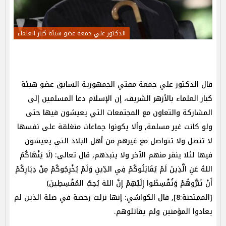
الدكتور علي جمعة عضو هيئة كبار العلماء
قال الدكتور علي جمعة مفتي الجمهورية السابق عضو هيئة
كبار العلماء بالأزهر الشريف، إن الإسلام دعا المسلمين إلى
المشاركة والتعاون مع المجتمعات التي يعيشون فيها‏ حتى
ولو كانت غير مسلمة‏,‏ وألا يكونوا جماعات منغلقة على نفسها
لا تتصل ولا تتواصل مع غيرهم من أهل البلاد التي يعيشون
فيها لئلا ينفر منهم الآخر ولا ينبذهم‏,‏ قال تعالى‏: (لَا يَنْهَاكُمُ
اللهُ عَنِ الَّذِينَ لَمْ يُقَاتِلُوكُمْ فِي الدِّينِ وَلَمْ يُخْرِجُوكُمْ مِنْ دِيَارِكُمْ
أَنْ تَبَرُّوهُمْ وَتُقْسِطُوا إِلَيْهِمْ إِنَّ اللهَ يُحِبُّ المُقْسِطِينَ)
[الممتحنة:8],‏ قال الكواشي‏:‏ إنها نزلت رخصة في صلة الذين لم
يعادوا المؤمنين ولم يقاتلوهم.