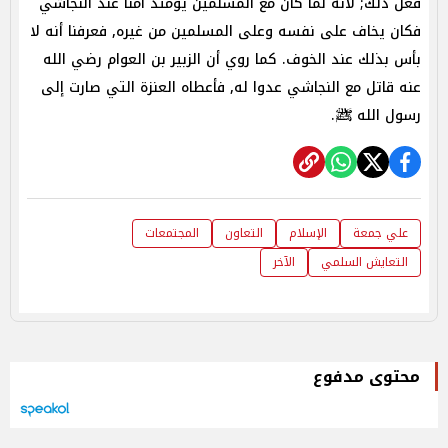
فعل ذلك‏;‏ لأنه لما كان مع المسلمين يومئذ آمنا عند النجاشي
فكان يخاف على نفسه وعلى المسلمين من غيره‏,‏ فعرفنا أنه لا
بأس بذلك عند الخوف.‏ كما روي أن الزبير بن العوام رضي الله
عنه قاتل مع النجاشي عدوا له‏,‏ فأعطاه العنزة التي صارت إلى
رسول الله ﷺ.
علي جمعة
الإسلام
التعاون
المجتمعات
التعايش السلمي
الآخر
محتوى مدفوع