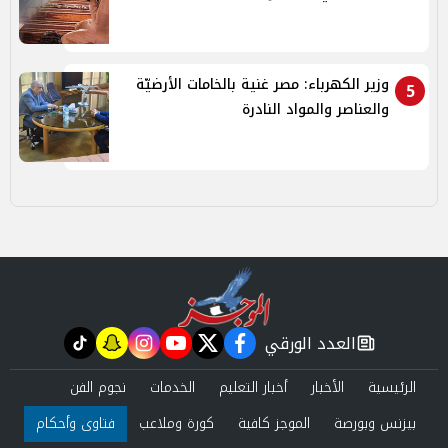
وزير الكهرباء: مصر غنية بالخامات الأرضيّة
5
والعناصر والمواد النادرة
العدد الورقي
tiktok
snapchat
instagram
youtube
twitter
facebook
newspaper
الرئيسية
الأخبار
أخبار التعليم
الخدمات
نجوم الفن
بيزنس وبورصة
الموجز كافية
كورة وملاعب
فتاوى وأحكام