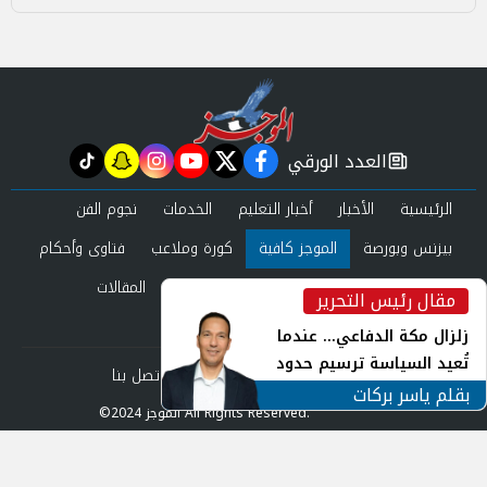
العدد الورقي
tiktok
snapchat
instagram
youtube
twitter
facebook
newspaper
الرئيسية
الأخبار
أخبار التعليم
الخدمات
نجوم الفن
بيزنس وبورصة
الموجز كافية
كورة وملاعب
فتاوى وأحكام
صحة وجمال
عرب وعالم
حوادث ومحاكم
المقالات
مقال رئيس التحرير
inst
العدد الورقي
زلزال مكة الدفاعي... عندما
تُعيد السياسة ترسيم حدود
من نحن
سياسة الخصوصية
اتصل بنا
الأمن القومي العربي
بقلم ياسر بركات
©2024 الموجز All Rights Reserved.
Powered by