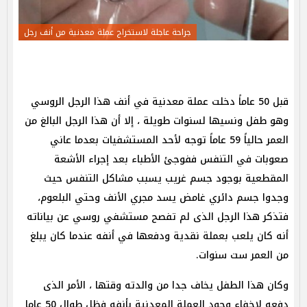
جراحة عاجلة لاستخراج عملة معدنية من أنف رجل
قبل 50 عاماً دخلت عملة معدنية في أنف هذا الرجل الروسي
وهو طفل ونسيها لسنوات طويلة ، إلا أن هذا الرجل البالغ من
العمر حالياً 59 عاماً توجه لأحد المستشفيات بعدما عاني
صعوبات في التنفس ففوجئ الأطباء بعد إجراء الأشعة
المقطعية بوجود جسم غريب يسبب مشاكل التنفس حيث
وجدوا جسم دائري غامض يسد مجري الأنف وحتي البلعوم،
فتذكر هذا الرجل الذى لم تفصح مستشفي روسي عن بياناته
أنه كان يلعب بعملة نقدية ودفعها في أنفه عندما كان يبلغ
من العمر ست سنوات.
وكان هذا الطفل يخاف جدا من والدته وقتها ، الأمر الذى
دفعه لإخفاء وجود العملة المعدنية بأنفه فظل طوال 50 عاما