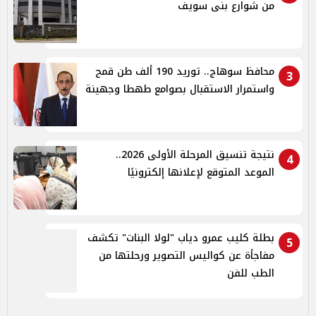
من شوارع بنى سويف
محافظ سوهاج.. توريد 190 ألف طن قمح
3
واستمرار الاستقبال بصوامع طهطا وجهينة
نتيجة تنسيق المرحلة الأولى 2026..
4
الموعد المتوقع لإعلانها إلكترونيًا
بطلة كليب عمرو دياب "لولا البنات" تكشف
5
مفاجأة عن كواليس التصوير ورحلتها من
الطب للفن