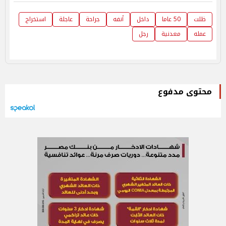
ظلت
50 عاما
داخل
أنفه
جراحة
عاجلة
استخراج
عمله
معدنية
رجل
محتوى مدفوع