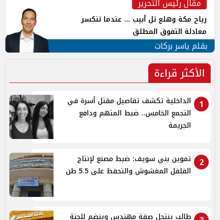
مقال رئيس التحرير
رياح مكة وهلع تل أبيب ... عندما تنكسر
معادلة التفوق المطلق
بقلم ياسر بركات
الأكثر قراءة
الداخلية تكشف تفاصيل مقتل أسرة في
1
التجمع الخامس.. ضبط المتهم ودافع
الجريمة
تموين بني سويف: ضبط مصنع لإنتاج
2
الفلفل المغشوش والتحفظ على 5.5 طن
طالب ينتحل صفة مهندس وينضم للجنة