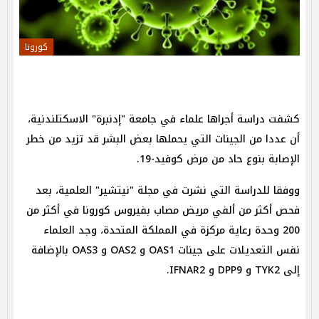
كورونا
كشفت دراسة أجراها علماء في جامعة "إدنبرة" الاسكتلندنية،
أن عددا من الجينات التي يحملها بعض البشر قد تزيد من خطر
الإصابة بنوع حاد من مرض كوفيد-19.
ووفقا للدراسة التي نشرت في مجلة "نيتشير" العلمية، بعد
فحص أكثر من ألفي مريض مصاب بفيروس كورونا في أكثر من
200 وحدة رعاية مركزة في المملكة المتحدة، وجد العلماء
نفس التعديلات على جينات OAS1 و OAS2 و OAS3 بالإضافة
إلى TYK2 و DPP9 و IFNAR2.