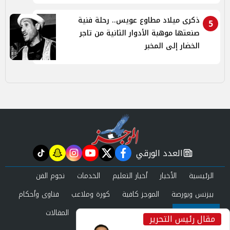
ذكرى ميلاد مطاوع عويس.. رحلة فنية
5
صنعتها موهبة الأدوار الثانية من تاجر
الخضار إلى المخبر
العدد الورقي
tiktok
snapchat
instagram
youtube
twitter
facebook
newspaper
الرئيسية
الأخبار
أخبار التعليم
الخدمات
نجوم الفن
بيزنس وبورصة
الموجز كافية
كورة وملاعب
فتاوى وأحكام
صحة وجمال
عرب وعالم
حوادث ومحاكم
المقالات
مقال رئيس التحرير
inst