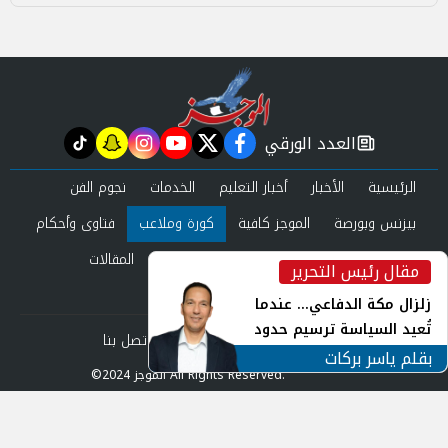
العدد الورقي
tiktok
snapchat
instagram
youtube
twitter
facebook
newspaper
الرئيسية
الأخبار
أخبار التعليم
الخدمات
نجوم الفن
بيزنس وبورصة
الموجز كافية
كورة وملاعب
فتاوى وأحكام
صحة وجمال
عرب وعالم
حوادث ومحاكم
المقالات
مقال رئيس التحرير
inst
العدد الورقي
زلزال مكة الدفاعي... عندما
تُعيد السياسة ترسيم حدود
من نحن
سياسة الخصوصية
اتصل بنا
الأمن القومي العربي
بقلم ياسر بركات
©2024 الموجز All Rights Reserved.
Powered by