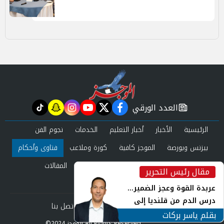
العدد الورقي
tiktok
snapchat
instagram
youtube
twitter
facebook
newspaper
الرئيسية
الأخبار
أخبار التعليم
الخدمات
نجوم الفن
بيزنس وبورصة
الموجز كافية
كورة وملاعب
فتاوى وأحكام
صحة وجمال
عرب وعالم
حوادث ومحاكم
المقالات
مقال رئيس التحرير
inst
العدد الورقي
عربدة القوة وعجز الضمير...
درس الدم من قلنديا إلى
من نحن
سياسة الخصوصية
اتصل بنا
جنوب لبنان
بقلم ياسر بركات
©2024 الموجز All Rights Reserved.