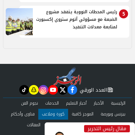
رئيس المحطات النووية يتفقد مشروع
5
الضبعة مع مسؤولي أتوم ستروي إكسبورت
لمتابعة معدلات التنفيذ
العدد الورقي
tiktok
snapchat
instagram
youtube
twitter
facebook
newspaper
الرئيسية
الأخبار
أخبار التعليم
الخدمات
نجوم الفن
بيزنس وبورصة
الموجز كافية
كورة وملاعب
فتاوى وأحكام
صحة وجمال
عرب وعالم
حوادث ومحاكم
المقالات
مقال رئيس التحرير
inst