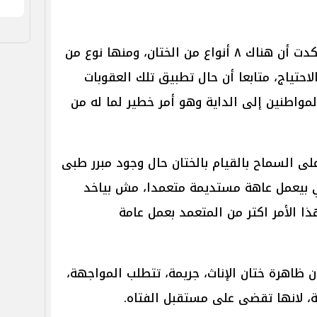
وأضاف أن كل المذاهب الفقهية أكدت أن هناك ٨ أنواع من الختان، ومنها نوع من
الاحتياج، متابعا أن حال تطبيق تلك العقوبات
واطنين إلى الداية وهو أمر خطير لما له من
ى السماح بالقيام بالختان حال وجود مبرر طبى
للي بيعمل عاهة مستديمة متعمدا، مش بياخد
ذا الأمر اكتر من المتعمد بعمل عامة
، أن ظاهرة ختان الإناث، جريمة، تتطلب المواجهة،
ة، لانها تقضى على مستقبل الفتاه.