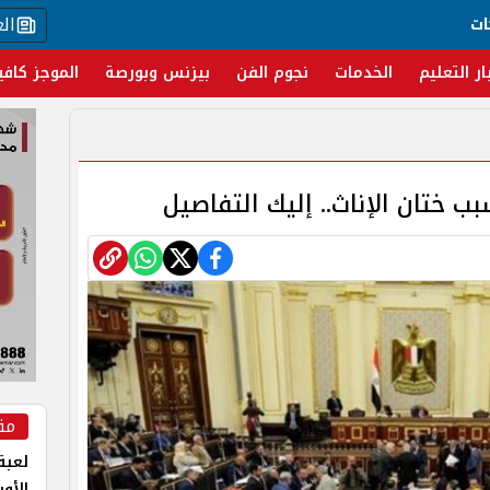
ال
ات
ار التعليم
الخدمات
نجوم الفن
بيزنس وبورصة
الموجز كافي
ب ختان الإناث.. إليك التفاصيل
مق
لعبة 
الأو