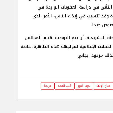
التأنى في دراسة العقوبات الواردة في
ة وقد تتسبب في إيذاء الناس، الأمر الذى
نصوص جيدا.
لجنة التشريعية، أن يتم التوصية بقيام المجالس
الحملات الإعلامية لمواجهة هذه الظاهرة، خاصة
لك مردود ايجابي.
ختان الإناث
حزب النور
كتب الفقه
جريمة