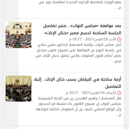
بمقر الوزارة بالعاصمة الإدارية الجديدة لمناقشة بنود في
م…
بعد موافقة «مجلس النواب».. ننشر تفاصيل
الجلسة الساخنة لحسم مصير «ختان الإناث»
الأحد 28/مارس/2021 - 03:37 م
أعلن مجلس النواب برئاسة المستشار الدكتور حنفي جبالي
في جلسته اليوم عن الموافقة على مشروع قانون بتعديل
بعض أحكام قانون العقوبات والتي تتعلق بختان الإناث في
مجم…
أزمة ساخنة في البرلمان بسبب ختان الإناث.. إليك
التفاصيل
الأربعاء 24/مارس/2021 - 02:57 م
قال المستشار ا براهيم الهنيدى ري يس اللجنة التشريعية
بمجلس النواب إن مشروع القانون جاء متسقا مع الدستور
وأن الواقع العملي كشف عن أن العقوبات الحالية لمواجهة
خ…