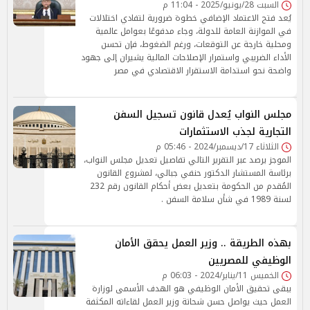
السبت 28/يونيو/2025 - 11:04 م
يُعد فتح الاعتماد الإضافي خطوة ضرورية لتفادي اختلالات
في الموازنة العامة للدولة، وجاء مدفوعًا بعوامل عالمية
ومحلية خارجة عن التوقعات، ورغم الضغوط، فإن تحسن
الأداء الضريبي واستمرار الإصلاحات المالية يشيران إلى جهود
واضحة نحو استدامة الاستقرار الاقتصادي في مصر
مجلس النواب يُعدل قانون تسجيل السفن
التجارية لجذب الاستثمارات
الثلاثاء 17/ديسمبر/2024 - 05:46 م
الموجز يرصد عبر التقرير التالي تفاصيل تعديل مجلس النواب،
برئاسة المستشار الدكتور حنفي جبالي، لمشروع القانون
المُقدم من الحكومة بتعديل بعض أحكام القانون رقم 232
لسنة 1989 في شأن سلامة السفن .
بهذه الطريقة .. وزير العمل يحقق الأمان
الوظيفي للمصريين
الخميس 11/يناير/2024 - 06:03 م
يبقى تحقيق الأمان الوظيفي هو الهدف الأسمى لوزارة
العمل حيث يواصل حسن شحاتة وزير العمل لقاءاته المكثفة