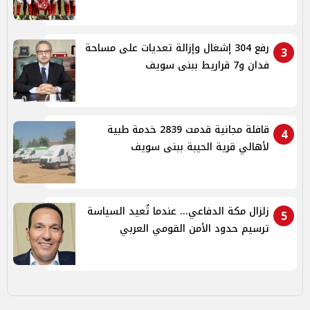
رفع 304 إشغال وإزالة تعديات على مساحة
3
فدان و7 قراريط ببنى سويف
قافلة مجانية قدمت 2839 خدمة طبية
4
لأهالي قرية الحيبة ببنى سويف
زلزال مكة الدفاعي... عندما تُعيد السياسة
5
ترسيم حدود الأمن القومي العربي