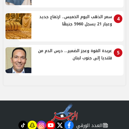
سعر الذهب اليوم الخميس.. ارتفاع جديد
4
وعيار 21 يسجل 5960 جنيهًا
عربدة القوة وعجز الضمير... درس الدم من
5
قلنديا إلى جنوب لبنان
العدد الورقي
tiktok
snapchat
instagram
youtube
twitter
facebook
newspaper