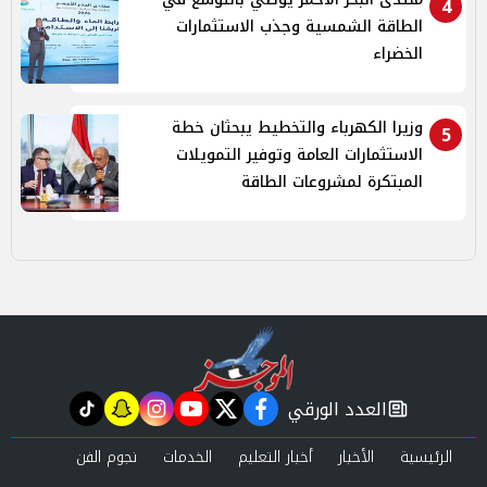
4
الطاقة الشمسية وجذب الاستثمارات
الخضراء
وزيرا الكهرباء والتخطيط يبحثان خطة
5
الاستثمارات العامة وتوفير التمويلات
المبتكرة لمشروعات الطاقة
العدد الورقي
tiktok
snapchat
instagram
youtube
twitter
facebook
newspaper
الرئيسية
الأخبار
أخبار التعليم
الخدمات
نجوم الفن