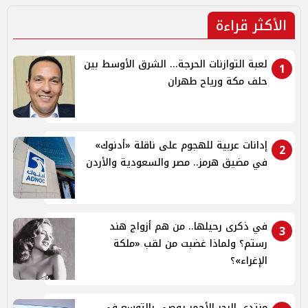
الأكثر قراءة
لعبة التوازنات الحرجة... الشرق الأوسط بين
1
حلف مكة ورياح طهران
إدانات عربية للهجوم على ناقلة «أدنوك»
2
في مضيق هرمز.. مصر والسعودية والأردن
في ذكرى رحيلها.. من هم أزواج هند
3
رستم؟ ولماذا غضبت من لقب «ملكة
الإغراء»؟
منتدى البحر الأحمر يوصي بالتوسع في