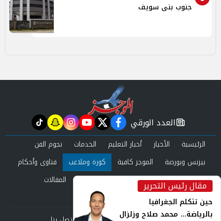
جنوب بنى سويف
العدد الورقي
tiktok
snapchat
instagram
youtube
twitter
facebook
newspaper
الرئيسية
الأخبار
أخبار التعليم
الخدمات
نجوم الفن
بيزنس وبورصة
الموجز كافية
كورة وملاعب
فتاوى وأحكام
صحة وجمال
عرب وعالم
حوادث ومحاكم
المقالات
مقال رئيس التحرير
inst
العدد الورقي
حين تتكلم الجغرافيا
بالرياضة... محمد صلاح وزلزال
من نحن
سياسة الخصوصية
اتصل بنا