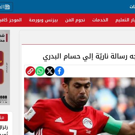
ال
ات
ار التعليم
الخدمات
نجوم الفن
بيزنس وبورصة
الموجز كافي
جه رسالة ناريّة إلي حسام البدري
مق
زلزا
تُعي