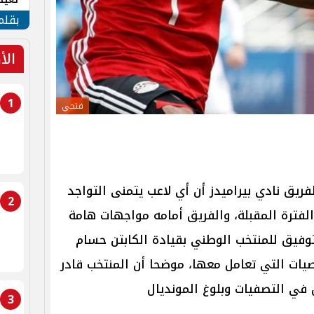
الأم
بقلم
الأ
1
فتحي
ق نادي بيراميدز ​أن أي لاعب يتمنى التواجد
2
فترة المقبلة، والفريق أمامه مواجهات هامة
توفيق للمنتخب الوطني بقيادة الكابتن حسام
يات التي تعامل معها، موضحا أن المنتخب قادر
 في التصفيات وبلوغ المونديال
3