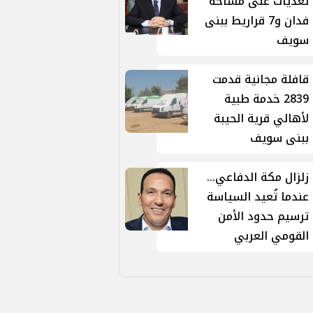
تعديات على مساحة
فدان و7 قراريط ببنى
سويف
قافلة مجانية قدمت
2839 خدمة طبية
لأهالي قرية الحيبة
ببنى سويف
زلزال مكة الدفاعي...
عندما تُعيد السياسة
ترسيم حدود الأمن
القومي العربي