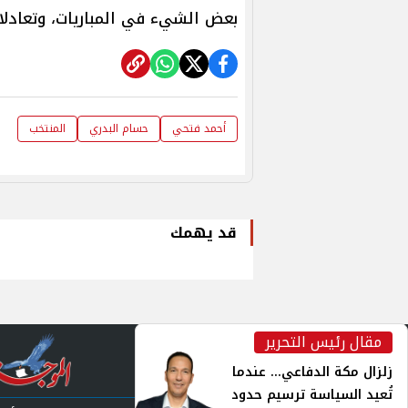
بعض الشيء في المباريات، وتعادلات
أحمد فتحي
حسام البدري
المنتخب
قد يهمك
مقال رئيس التحرير
inst
زلزال مكة الدفاعي... عندما
تُعيد السياسة ترسيم حدود