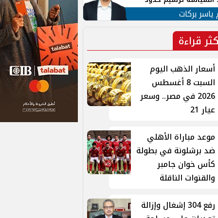
ن القومي العربي
 ياسر بركات
كثر قراءة
أسعار الذهب اليوم
السبت 8 أغسطس
2026 في مصر.. وسعر
عيار 21
موعد مباراة الأهلي
ضد برشلونة في بطولة
كأس خوان جامبر
والقنوات الناقلة
رفع 304 إشغال وإزالة